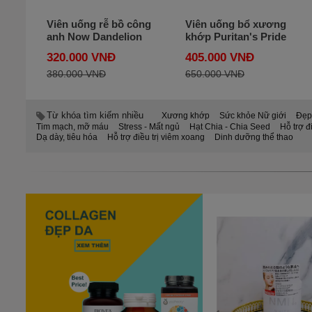
 cơ
Viên uống rễ bồ công
Viên uống bổ xương
anh Now Dandelion
khớp Puritan's Pride
tox
Root 500 mg 100 viên
Bone Care Calcium
320.000 VNĐ
405.000 VNĐ
của Mỹ
Magnesium Vitamin
380.000 VNĐ
D3 & K 120 viên
650.000 VNĐ
Từ khóa tìm kiếm nhiều
Xương khớp
Sức khỏe Nữ giới
Đẹp
Tim mạch, mỡ máu
Stress - Mất ngủ
Hạt Chia - Chia Seed
Hỗ trợ đ
Dạ dày, tiêu hóa
Hỗ trợ điều trị viêm xoang
Dinh dưỡng thể thao