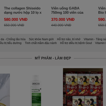
The collagen Shiseido
Viên uống GABA
Viên
dạng nước hộp 10 lọ x
750mg 100 viên của
Bio 
50ml của Nhật
Mỹ - bổ não và hỗ trợ
Calc
580.000 VNĐ
370.000 VNĐ
590
giảm stress
150 
650.000 VNĐ
440.000 VNĐ
650.
 da - Chống lão hóa
Sức khỏe Nam giới
Hỗ trợ não, trí nhớ
Vitamin - Tăng s
iều trị tiểu đường
Tinh chất mầm đậu nành
Hỗ trợ điều trị bệnh Gout
Vitamin
MỸ PHẨM - LÀM ĐẸP