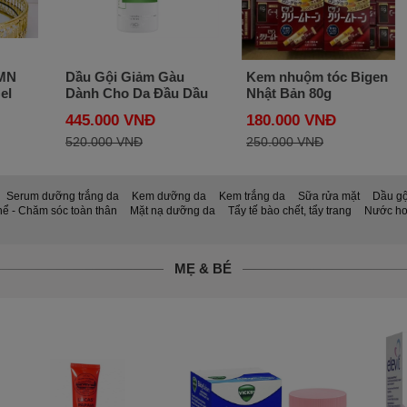
MN
Dầu Gội Giảm Gàu
Kem nhuộm tóc Bigen
el
Dành Cho Da Đầu Dầu
Nhật Bản 80g
n
Vichy Dercos Anti-
445.000 VNĐ
180.000 VNĐ
Dandruff DS 200ml
của Pháp
520.000 VNĐ
250.000 VNĐ
Serum dưỡng trắng da
Kem dưỡng da
Kem trắng da
Sữa rửa mặt
Dầu gội
ể - Chăm sóc toàn thân
Mặt nạ dưỡng da
Tẩy tế bào chết, tẩy trang
Nước ho
MẸ & BÉ