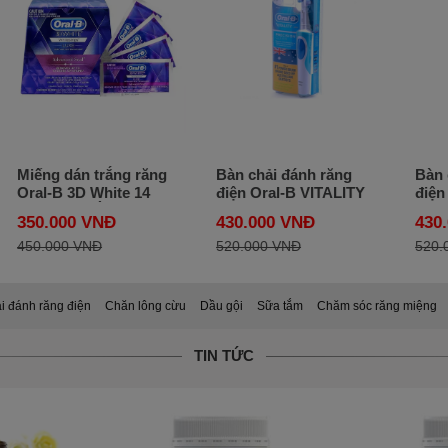
Miếng dán trắng răng
Bàn chải đánh răng
Bàn 
Oral-B 3D White 14
điện Oral-B VITALITY
điện 
miếng của Úc
PRECISION clean
Sens
350.000 VNĐ
430.000 VNĐ
430
BRAUN Đức
BRA
450.000 VNĐ
520.000 VNĐ
520.
i đánh răng điện
Chăn lông cừu
Dầu gội
Sữa tắm
Chăm sóc răng miệng
TIN TỨC