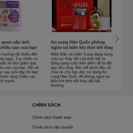
 quen xấu ảnh
An cung Hàn Quốc phòng
Các
chiều cao của bạn
ngừa tai biến khi thời tiết thay
nha
đổi
h hưởng rất nhiều đến
Miền Bắc và miền Trung đang hứng
Tóc 
ng ngày. Tuy nhiên có
chịu sự thay đổi của thời tiết từ
của 
i xấu sẽ làm giảm quá
đông sang xuân thời điểm dễ bị đột
đã c
iều cao của bạn. Để cải
quỵ tấn công. Bài viết dưới đây sẽ
ngăn
ao sau tuổi dậy thì bạn
chia sẻ cho bạn đọc sử dụng An
tóc 
thuốc tăng chiều cao
cung Hàn Quốc để phòng ngừa tai
ành mạnh
biến khi thời tiết thay đổi bất
thường.
CHÍNH SÁCH
Chính sách thanh toán
Chính sách vận chuyển