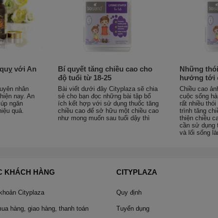
quỵ với An
Bí quyết tăng chiều cao cho
Những thói
độ tuổi từ 18-25
hưởng tới 
guyên nhân
Bài viết dưới đây Cityplaza sẽ chia
Chiều cao ản
hiện nay. An
sẻ cho bạn đọc những bài tập bổ
cuộc sống hà
iúp ngăn
ích kết hợp với sử dụng thuốc tăng
rất nhiều thó
hiệu quả.
chiều cao để sở hữu một chiều cao
trình tăng ch
như mong muốn sau tuổi dậy thì
thiện chiều c
cần sử dụng 
và lối sống l
C KHÁCH HÀNG
CITYPLAZA
 khoản Cityplaza
Quy định
a hàng, giao hàng, thanh toán
Tuyển dụng