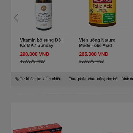
Và
Vitamin bổ sung D3 +
Viên uống Nature
hi
K2 MK7 Sunday
Made Folic Acid
ml
Natural dành cho bé
400mcg cho bà bầu
290.000 VNĐ
265.000 VNĐ
của Đức
hộp 250 viên của Mỹ
450.000 VNĐ
380.000 VNĐ
Từ khóa tìm kiếm nhiều
Thực phẩm chức năng cho bé
Dinh d