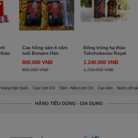
inh
Cao hồng sâm 6 năm
Đông trùng hạ thảo
 thảo
tuổi Bonaire Hàn
Tohchukasou Royal
Quốc - Hộp 2 lọ 250
Gold Nhật Bản hộp
600.000 VNĐ
1.240.000 VNĐ
của
gram
420 viên
800.000 VNĐ
1.720.000 VNĐ
Hoàng Hàn Quốc
Cao Linh Chi
Sâm - Nấm Linh Chi
Cao sâm
Nước cốt s
HÀNG TIÊU DÙNG - GIA DỤNG