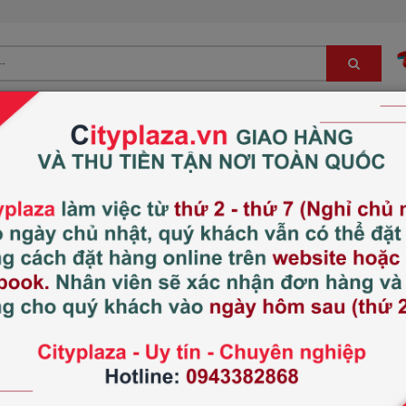
Bé
Đông trùng hạ thảo, sâm, nấm LC
Hàng Nhật nội địa
THƯƠNG HIỆU NỔI BẬT
QUỐC GIA