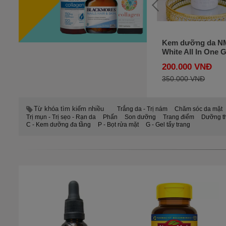
Kem Dưỡng Ẩm
Kem dưỡng da N
Neutrogena Hydro
White All In One G
Boost Water Gel 50g
245g của Nhật Bả
230.000 VNĐ
200.000 VNĐ
của Mỹ
320.000 VNĐ
350.000 VNĐ
Từ khóa tìm kiếm nhiều
Trắng da - Trị nám
Chăm sóc da mặt
Trị mụn - Trị sẹo - Rạn da
Phấn
Son dưỡng
Trang điểm
Dưỡng th
C - Kem dưỡng đa tầng
P - Bọt rửa mặt
G - Gel tẩy trang