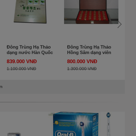
Đông Trùng Hạ Thảo
Đông Trùng Hạ Thảo
Cao
dạng nước Hàn Quốc
Hồng Sâm dạng viên
- G
- Hộp Gỗ Trắng
Hàn Quốc - Hộp gỗ
YOU
839.000 VNĐ
800.000 VNĐ
800
Samsung Bio 60 gói
nâu 30 viên
Foo
1.100.000 VNĐ
1.300.000 VNĐ
1.1
âm