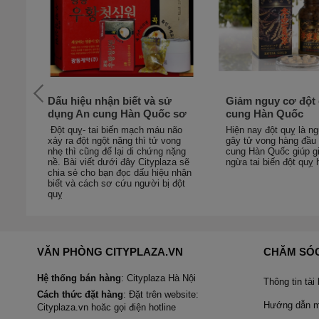
có
Dấu hiệu nhận biết và sử
Giảm nguy cơ đột 
 thể
dụng An cung Hàn Quốc sơ
cung Hàn Quốc
cứu người bị đột quỵ
Đột quỵ- tai biến mạch máu não
Hiện nay đột quỵ là n
xảy ra đột ngột nặng thì tử vong
gây tử vong hàng đầu 
nhẹ thì cũng để lại di chứng nặng
cung Hàn Quốc giúp g
nề. Bài viết dưới đây Cityplaza sẽ
ngừa tai biến đột quỵ 
chia sẻ cho bạn đọc dấu hiệu nhận
biết và cách sơ cứu người bị đột
quỵ
VĂN PHÒNG CITYPLAZA.VN
CHĂM SÓ
Hệ thống bán hàng
: Cityplaza Hà Nội
Thông tin tài
Cách thức đặt hàng
: Đặt trên website:
Hướng dẫn mu
Cityplaza.vn hoăc gọi điện hotline