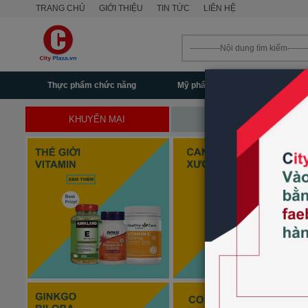
TRANG CHỦ
GIỚI THIỆU
TIN TỨC
LIÊN HỆ
Thực phẩm chức năng
Mỹ phẩm - Làm đẹp
Mẹ & 
KHUYẾN MẠI
SẢN PHẨM MỚI