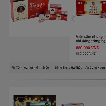
Tinh dầu thông đỏ
Viên sâm nhung l
Kwangdong hộp 120
chi đông trùng hạ
viên của Hàn Quốc
Daedong Korea
1.350.000 VNĐ
880.000 VNĐ
Ginseng 120 viên 
2.100.000 VNĐ
Hàn Quốc
880.000 VNĐ
Từ khóa tìm kiếm nhiều
Đông Trùng Hạ Thảo
An Cung Ngưu 