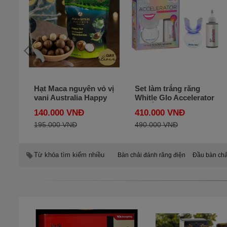
 Cho
Hạt Maca nguyên vỏ vị
Set làm trắng răng
&
vani Australia Happy
Whitle Glo Accelerator
ủa
Nut Vị Vanilla 225g
của Úc
140.000 VNĐ
410.000 VNĐ
195.000 VNĐ
490.000 VNĐ
Từ khóa tìm kiếm nhiều
Bàn chải đánh răng điện
Đầu bàn chả