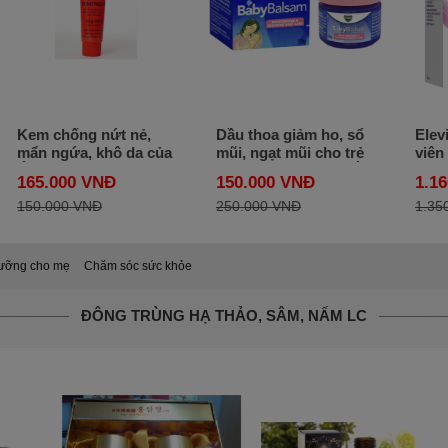
Kem chống nứt nẻ,
Dầu thoa giảm ho, sổ
Elev
mẩn ngứa, khô da của
mũi, ngạt mũi cho trẻ
viên
Úc - LUCAS PAPAW
Vick Baby Balsam -Úc
cho 
165.000 VNĐ
150.000 VNĐ
1.1
OINTMENT 25g
150.000 VNĐ
250.000 VNĐ
1.35
ưỡng cho mẹ
Chăm sóc sức khỏe
ĐÔNG TRÙNG HẠ THẢO, SÂM, NẤM LC