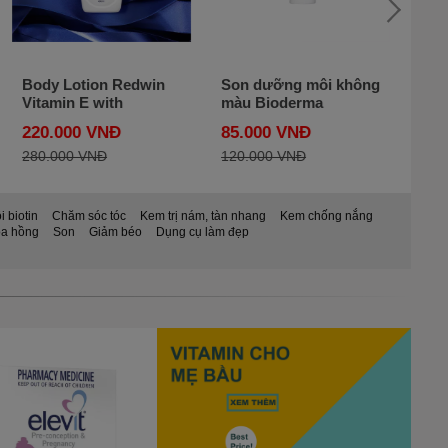
Body Lotion Redwin
Son dưỡng môi không
Mặt
Vitamin E with
màu Bioderma
Man
Evening Primrose Oil
Atoderm Stick Lèvres
10m
220.000 VNĐ
85.000 VNĐ
335
400ml
280.000 VNĐ
120.000 VNĐ
420
 biotin
Chăm sóc tóc
Kem trị nám, tàn nhang
Kem chống nắng
a hồng
Son
Giảm béo
Dụng cụ làm đẹp