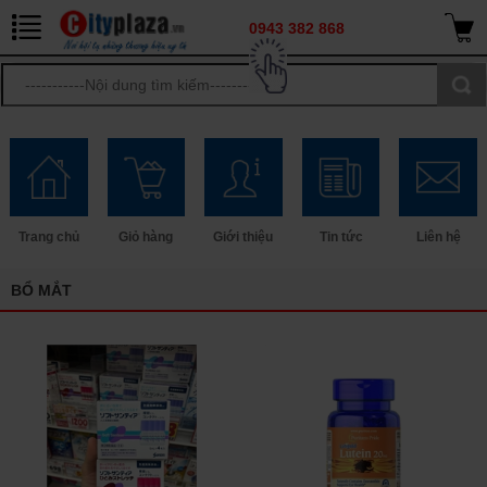
0943 382 868
Trang chủ
Giỏ hàng
Giới thiệu
Tin tức
Liên hệ
BỔ MẮT