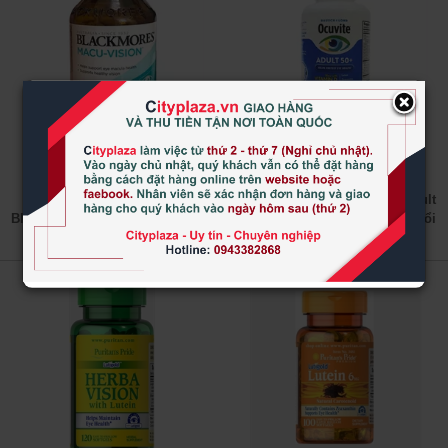
×
435.000 đ
895.000 đ
Viên uống Macu Vision
Viên uống bổ mắt Ocuvite Adult
Blackmores hộp 125 viên của Úc
50+ dành cho người trên 50 tuổi
150 viên của Mỹ