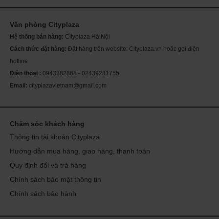
Văn phòng Cityplaza
Th
ch
Hệ thống bán hàng:
Cityplaza Hà Nội
Mỹ
sóc
Cách thức đặt hàng:
Đặt hàng trên website: Cityplaza.vn hoăc gọi điện
Se
da
hotline
Điện thoại :
0943382868 - 02439231755
Email:
cityplazavietnam@gmail.com
Chăm sóc khách hàng
Thông tin tài khoản Cityplaza
Hướng dẫn mua hàng, giao hàng, thanh toán
Quy định đổi và trả hàng
Chính sách bảo mật thông tin
Chính sách bảo hành