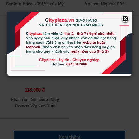
Contour Effects 3*4,5g của Mỹ
Mousse 16g của Đức
×
118.000 đ
Phấn rôm Shiseido Baby
Powder 50g của Nhật
Xem thêm