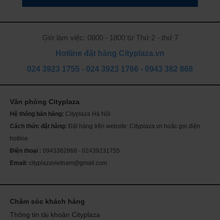
Giờ làm việc: 0800 - 1800 từ Thứ 2 - thứ 7
Hotline đặt hàng Cityplaza.vn
024 3923 1755
-
024 3923 1766
-
0943 382 868
Văn phòng Cityplaza
Th
ch
Hệ thống bán hàng:
Cityplaza Hà Nội
Mỹ
sóc
Cách thức đặt hàng:
Đặt hàng trên website: Cityplaza.vn hoăc gọi điện
Se
da
hotline
Điện thoại :
0943382868 - 02439231755
Email:
cityplazavietnam@gmail.com
Chăm sóc khách hàng
Thông tin tài khoản Cityplaza