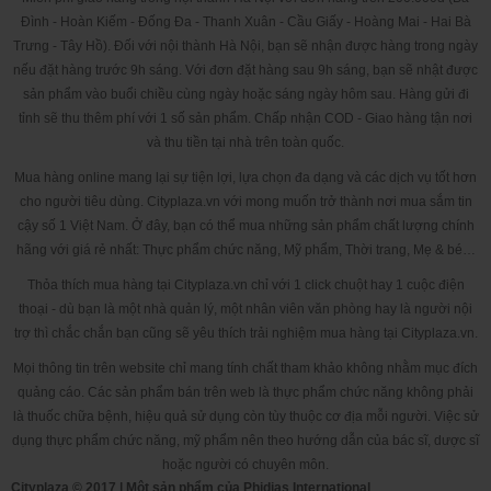
Đình - Hoàn Kiếm - Đống Đa - Thanh Xuân - Cầu Giấy - Hoàng Mai - Hai Bà
Trưng - Tây Hồ). Đối với nội thành Hà Nội, bạn sẽ nhận được hàng trong ngày
nếu đặt hàng trước 9h sáng. Với đơn đặt hàng sau 9h sáng, bạn sẽ nhật được
sản phẩm vào buổi chiều cùng ngày hoặc sáng ngày hôm sau. Hàng gửi đi
tỉnh sẽ thu thêm phí với 1 số sản phẩm. Chấp nhận COD - Giao hàng tận nơi
và thu tiền tại nhà trên toàn quốc.
Mua hàng online mang lại sự tiện lợi, lựa chọn đa dạng và các dịch vụ tốt hơn
cho người tiêu dùng. Cityplaza.vn với mong muốn trở thành nơi mua sắm tin
cậy số 1 Việt Nam. Ở đây, bạn có thể mua những sản phẩm chất lượng chính
hãng với giá rẻ nhất: Thực phẩm chức năng, Mỹ phẩm, Thời trang, Mẹ & bé…
Thỏa thích mua hàng tại Cityplaza.vn chỉ với 1 click chuột hay 1 cuộc điện
thoại - dù bạn là một nhà quản lý, một nhân viên văn phòng hay là người nội
trợ thì chắc chắn bạn cũng sẽ yêu thích trải nghiệm mua hàng tại Cityplaza.vn.
Mọi thông tin trên website chỉ mang tính chất tham khảo không nhằm mục đích
quảng cáo. Các sản phẩm bán trên web là thực phẩm chức năng không phải
là thuốc chữa bệnh, hiệu quả sử dụng còn tùy thuộc cơ địa mỗi người. Việc sử
dụng thực phẩm chức năng, mỹ phẩm nên theo hướng dẫn của bác sĩ, dược sĩ
hoặc người có chuyên môn.
Cityplaza © 2017 | Một sản phẩm của Phidias International