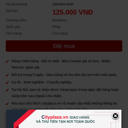
Giá thị trường:
190.000 VNĐ
125.000 VNĐ
Giá bán:
Thương hiệu:
Bioderna
Quốc gia:
Pháp
Tình trạng:
Còn hàng
Đặt mua
Hàng chính hãng - Giá rẻ nhất - Mua Combo giá rẻ hơn - Nhận
Voucher giảm giá.
Đổi trả trong 5 ngày - Giao hàng và thu tiền tận nơi trên toàn quốc.
Uy tín - Kinh nghiệm - Chuyên nghiệp.
Tại Hà Nội, bạn sẽ nhận được hàng ngay trong ngày đặt hàng hoặc
sáng hôm sau (ngoài chủ nhật).
Nếu bạn yêu thích cityplaza.vn và muốn cập nhật những thông tin
mới nhất của chúng tôi, hãy Like chúng tôi trên:
×
https://www.facebook.com/Cityplazavietnam/