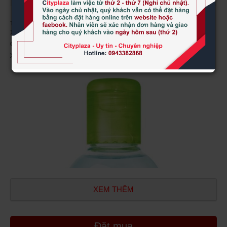
Tên sản phẩm:
Nước Tẩy Trang Dành Cho Da Hỗn Hợp Bioderma Màu
Xanh Sebium H2O 100ml
Quy cách:
100ml
Xuất xứ:
Pháp
XEM THÊM
Đặt mua