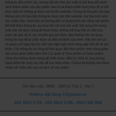
thông tin đều chính xác, nhưng đôi khi nhà sản xuất có thể thay đổi danh
- Làm sạch da và điều hòa chất lượng bã nhờn.
sách thành phần của sản phẩm. Bao bì và thành phần trong thực tế có thể
- Đưa đến cảm giác tươi mát tức thời.
khác biệt với những gì được mô tả trên website. Chúng tôi khuyến cáo bạn
- Không chứa paraben.
không nên chỉ dựa trên thông tin được ghi trên website, mà hãy luôn luôn
- Không sinh nhân mụn.
đọc nhãn mác, cảnh báo và hướng dẫn sử dụng trước khi dùng sản phẩm.
- Không chất tạo màu.
Để biết thêm thông tin, vui lòng liên hệ nhà sản xuất. Nội dung trên trang
web này chỉ được dùng để tham khảo, không thể thay thế chỉ dẫn của
Hướng Dẫn Sử Dụng:
dược sỹ, bác sỹ và các chuyên gia sức khỏe. Bạn không nên sử dụng
– Làm ướt miếng cotton pad với nước tẩy trang Bioderma. Nhẹ nhàng rửa
thông tin này để tự chẩn đoán và điều trị bệnh của mình. Hãy liên hệ các
sạch hoặc tẩy lớp kem trang điểm trên mặt và mắt.
cơ quan y tế ngay lập tức nếu bạn nghi ngờ mình đang gặp vấn đề về sức
khỏe. Các thông tin và công bố liên quan đến thực phẩm chức năng giảm
– Làm lại cho đến khi miếng cotton trở nên sạch.
cân chưa được thẩm định bởi Cục quản lý Thực phẩm và Dược phẩm,
– Nhẹ nhàng vỗ nhẹ da mặt với khăn mặt cotton sạch hoặc rửa mặt lại với
cũng như không được dùng để chẩn đoán, điều trị, chữa trị, hay phòng
sữa rửa mặt.
ngừa bệnh tật cùng các vấn đề sức khỏe khác. Chúng tôi không chịu trách
Bạn có thể sử dụng nước tẩy trang Bioderma hàng ngày, trước khi sử dụng
nhiệm về nhầm lẫn hay sai lệch về sản phẩm.
sửa rửa mặt thông thường.
Giờ làm việc: 0800 - 1800 từ Thứ 2 - thứ 7
Hotline đặt hàng Cityplaza.vn
024 3923 1755
-
024 3923 1766
-
0943 382 868