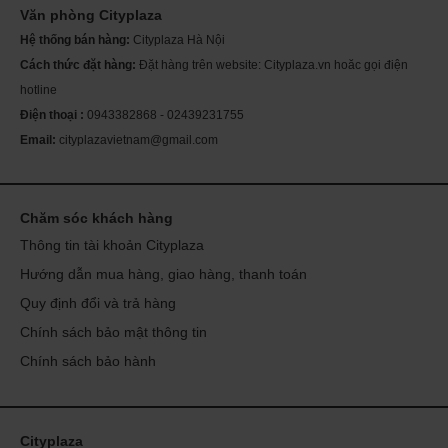
Văn phòng Cityplaza
Th
ch
Hệ thống bán hàng:
Cityplaza Hà Nội
Mỹ
sóc
Cách thức đặt hàng:
Đặt hàng trên website: Cityplaza.vn hoăc gọi điện
Se
da
hotline
Điện thoại :
0943382868 - 02439231755
Email:
cityplazavietnam@gmail.com
Chăm sóc khách hàng
Thông tin tài khoản Cityplaza
Hướng dẫn mua hàng, giao hàng, thanh toán
Quy định đổi và trả hàng
Chính sách bảo mật thông tin
Chính sách bảo hành
Cityplaza