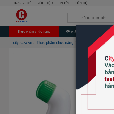
TRANG CHỦ
GIỚI THIỆU
TIN TỨC
LIÊN HỆ
Thực phẩm chức năng
Mỹ phẩm - Làm đẹp
Mẹ & 
cityplaza.vn
Thực phẩm chức năng
Xương khớp