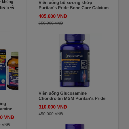
ư không
Viên uống bổ xương khớp
nhiệm về
Puritan's Pride Bone Care Calcium
Magnesium Vitamin D3 & K 120 viên
405.000 VNĐ
650.000 VNĐ
Viên uống Glucosamine
Chondroitin MSM Puritan's Pride
120 Viên Mỹ
Osteo Bi-Flex Triple
Viên uống sụn vi
310.000 VNĐ
Strength hộp 200
Cá Mập Squalene
450.000 VNĐ
ro hộp
viên - Viên uống hỗ
Orihiro 360 viên
Đ
750.000 VNĐ
470.000 VNĐ
 Nhật
trợ xương khớp
của Nhật Bản
i
của Mỹ mẫu mới
850.000 VNĐ
515.000 VNĐ