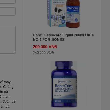
Canxi Osteocare Liquid 200ml UK's
NO 1 FOR BONES
200.000 VNĐ
240.000 VNĐ
hể thay
te. Chúng
ẫn sử
để tham
ẩn đoán và
tin và