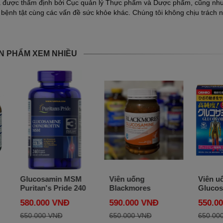
a được thẩm định bởi Cục quản lý Thực phẩm và Dược phẩm, cũng nh
 bệnh tật cùng các vấn đề sức khỏe khác. Chúng tôi không chịu trách 
N PHẨM XEM NHIỀU
Glucosamin MSM
Viên uống
Viên uống
Puritan's Pride 240
Blackmores
Glucosamine
viên của Mỹ
Glucosamine
1500mg Orihi
580.000 VNĐ
590.000 VNĐ
550.000 VN
Sulfate 1500mg hộp
900 viên của
180 viên - Úc
Bản mẫu mớ
650.000 VNĐ
650.000 VNĐ
650.000 VNĐ