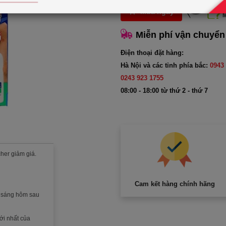
Mua ngay
Miễn phí vận chuyển
Điện thoại đặt hàng:
Hà Nội và các tỉnh phía bắc:
0943 
0243 923 1755
08:00 - 18:00 từ thứ 2 - thứ 7
her giảm giá.
Cam kết hàng chính hãng
c sáng hôm sau
ới nhất của