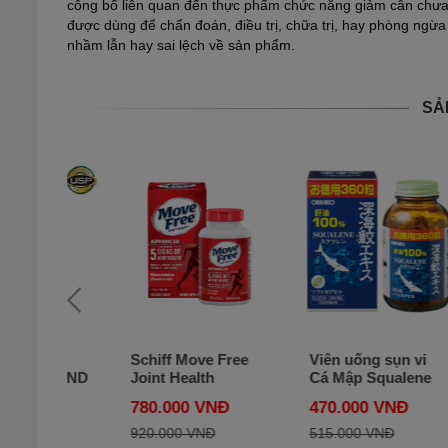
công bố liên quan đến thực phẩm chức năng giảm cân chư
được dùng để chẩn đoán, điều trị, chữa trị, hay phòng ngừa
nhầm lẫn hay sai lệch về sản phẩm.
SẢ
HCI
Schiff Move Free
Viên uống sụn vi
KLAND
Joint Health
Cá Mập Squalene
500mg
Advanced hộp 200
Orihiro 360 viên
Đ
780.000 VNĐ
470.000 VNĐ
viên của Mỹ
của Nhật Bản
920.000 VNĐ
515.000 VNĐ