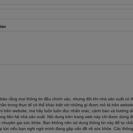
Bản
ảo rằng mọi thông tin đều chính xác, nhưng đôi khi nhà sản xuất có t
ần trong thực tế có thể khác biệt với những gì được mô tả trên websi
ghi trên website, mà hãy luôn luôn đọc nhãn mác, cảnh báo và hướng d
lòng liên hệ nhà sản xuất. Nội dung trên trang web này chỉ được dùng 
ác chuyên gia sức khỏe. Bạn không nên sử dụng thông tin này để tự ch
lập tức nếu bạn nghi ngờ mình đang gặp vấn đề về sức khỏe. Các thông 