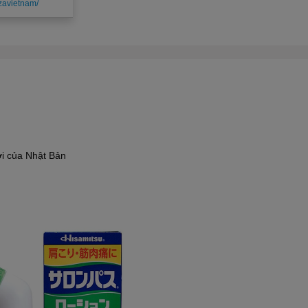
zavietnam/
ợi của Nhật Bản