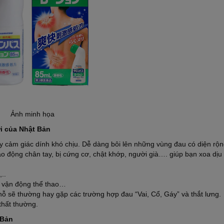
Ảnh minh họa
ợi của Nhật Bản
y cảm giác dính khó chịu. Dễ dàng bôi lên những vùng đau có diện rộ
o động chân tay, bị cứng cơ, chật khớp, người già…. giúp bạn xoa dịu
..
y vận động thể thao…
hỗ sẽ thường hay gặp các trường hợp đau “Vai, Cổ, Gáy” và thắt lưng.
thất thường.
 Bản