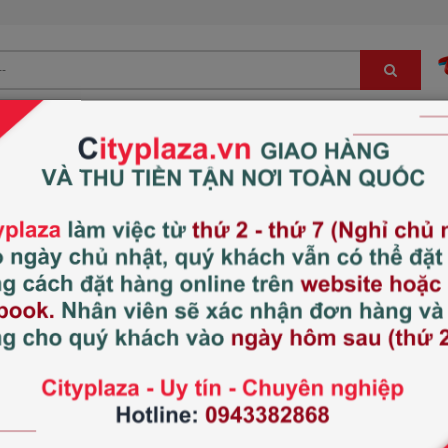
Bé
Đông trùng hạ thảo, sâm, nấm LC
Hàng Nhật nội địa
Dầu xoa bóp Hisamitsu
Xem thêm:
Xương khớp
Thương hiệu:
Hisamitsu
Xuất xứ:
Nhật Bản
Tình trạng:
Còn hàng
160.000 đ
2
Giá thị trường