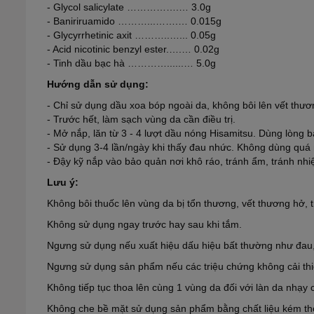
- Glycol salicylate …………….… 3.0g
- Baniriruamido ………...…….… 0.015g
- Glycyrrhetinic axit ………..…... 0.05g
- Acid nicotinic benzyl ester.….… 0.02g
- Tinh dầu bạc hà …………......… 5.0g
Hướng dẫn sử dụng:
- Chỉ sử dụng dầu xoa bóp ngoài da, không bôi lên vết thươ
- Trước hết, làm sạch vùng da cần điều trị.
- Mở nắp, lăn từ 3 - 4 lượt dầu nóng Hisamitsu. Dùng lòng b
- Sử dụng 3-4 lần/ngày khi thấy đau nhức. Không dùng quá 
- Đậy kỹ nắp vào bảo quản nơi khô ráo, tránh ẩm, tránh nhiệ
Lưu ý:
Không bôi thuốc lên vùng da bị tổn thương, vết thương hở, 
Không sử dụng ngay trước hay sau khi tắm.
Ngưng sử dụng nếu xuất hiệu dấu hiệu bất thường như đau,
Ngưng sử dụng sản phẩm nếu các triệu chứng không cải thi
Không tiếp tục thoa lên cùng 1 vùng da đối với làn da nhạy
Không che bề mặt sử dụng sản phẩm bằng chất liệu kém th