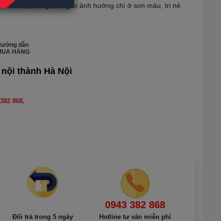
i môi mịn màng không bị ảnh hưởng chì ở son màu, trị nẻ
Hướng dẫn
MUA HÀNG
 nội thành Hà Nội
382 868,
0943 382 868
Đổi trả trong 5 ngày
Hotline tư vấn miễn phí