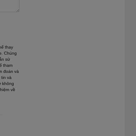
hể thay
te. Chúng
ẫn sử
để tham
ẩn đoán và
tin và
ư không
nhiệm về