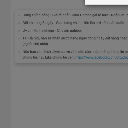
Hàng chính hãng - Giá rẻ nhất - Mua Combo giá rẻ hơn - Nhận Vouc
Đổi trả trong 5 ngày - Giao hàng và thu tiền tận nơi trên toàn quốc.
Uy tín - Kinh nghiệm - Chuyên nghiệp.
Tại Hà Nội, bạn sẽ nhận được hàng ngay trong ngày đặt hàng hoặ
(ngoài chủ nhật).
Nếu bạn yêu thích cityplaza.vn và muốn cập nhật những thông tin m
chúng tôi, hãy Like chúng tôi trên:
https://www.facebook.com/Citypla