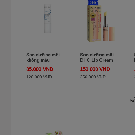
Son dưỡng môi
Son dưỡng môi
không màu
DHC Lip Cream
Bioderma Atoderm
thỏi 1.5g của Nhật
85.000 VNĐ
150.000 VNĐ
Stick Lèvres
Bản - Cho đôi môi
quyến rũ
120.000 VNĐ
250.000 VNĐ
S