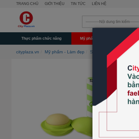
TRANG CHỦ
GIỚI THIỆU
TIN TỨC
LIÊN HỆ
Thực phẩm chức năng
Mỹ phẩm - Làm đẹp
Mẹ & 
cityplaza.vn
Mỹ phẩm - Làm đẹp
Son dưỡng