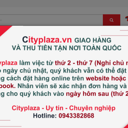
Bé
Đông trùng hạ thảo, sâm, nấm LC
Hàng Nhật nội địa
Son quả trứng Rohto 
Xem thêm:
Son dưỡng
Thương hiệu:
Rohto
Xuất xứ:
Nhật Bản
Tình trạng:
Còn hàng
159.000 đ
2
Giá thị trường
Son dưỡng môi Chulip là sản