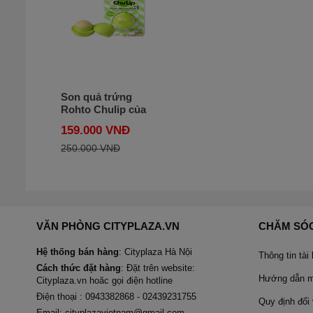
Son quả trứng
Rohto Chulip của
Nhật
159.000 VNĐ
250.000 VNĐ
VĂN PHÒNG CITYPLAZA.VN
CHĂM SÓ
Hệ thống bán hàng
: Cityplaza Hà Nội
Thông tin tài
Cách thức đặt hàng
: Đặt trên website:
Hướng dẫn mu
Cityplaza.vn hoăc gọi điện hotline
Điện thoại : 0943382868 - 02439231755
Quy định đổi 
Email: cityplazavietnam@gmail.com