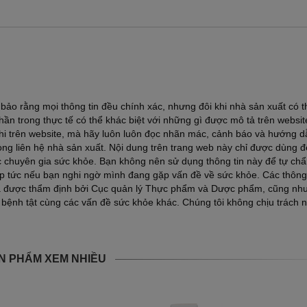
ảo rằng mọi thông tin đều chính xác, nhưng đôi khi nhà sản xuất có t
ần trong thực tế có thể khác biệt với những gì được mô tả trên websi
ghi trên website, mà hãy luôn luôn đọc nhãn mác, cảnh báo và hướng d
lòng liên hệ nhà sản xuất. Nội dung trên trang web này chỉ được dùng 
ác chuyên gia sức khỏe. Bạn không nên sử dụng thông tin này để tự ch
lập tức nếu bạn nghi ngờ mình đang gặp vấn đề về sức khỏe. Các thông 
a được thẩm định bởi Cục quản lý Thực phẩm và Dược phẩm, cũng nh
 bệnh tật cùng các vấn đề sức khỏe khác. Chúng tôi không chịu trách 
N PHẨM XEM NHIỀU