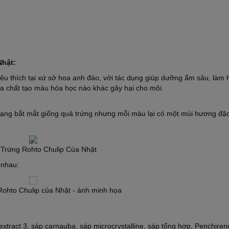
Nhật:
êu thích tại xứ sở hoa anh đào, với tác dụng giúp dưỡng ẩm sâu, làm
hóa chất tạo màu hóa học nào khác gây hại cho môi.
dạng bắt mắt giống quả trứng nhưng mỗi màu lại có một mùi hương đặc
Trứng Rohto Chulip Của Nhật
 nhau:
ohto Chulip của Nhật - ảnh minh họa
 extract 3, sáp carnauba, sáp microcrystalline, sáp tổng hợp, Penchiren