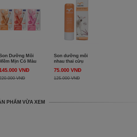
Son Dưỡng Môi
Son dưỡng môi
Mềm Mịn Có Màu
nhau thai cừu
DHC Color Lip
Rebirth của Úc
145.000 VNĐ
75.000 VNĐ
Cream 1.5g của
Nhật Bản
220.000 VNĐ
125.000 VNĐ
ẢN PHẨM VỪA XEM