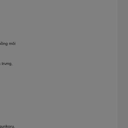
 hồng môi
 trưng,
gurikoru,