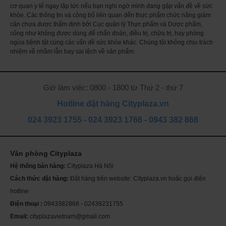
cơ quan y tế ngay lập tức nếu bạn nghi ngờ mình đang gặp vấn đề về sức
thế giới đã khẳng định từ lâu rằng hoạt chất
Curcumin
có tác
khỏe. Các thông tin và công bố liên quan đến thực phẩm chức năng giảm
dụng huỷ diệt tế bào ung thư vào loại mạnh. Tại Mỹ, Đài Loan,
cân chưa được thẩm định bởi Cục quản lý Thực phẩm và Dược phẩm,
người ta đã tiến hành thử lâm sàng dùng Curcumin điều trị ung
cũng như không được dùng để chẩn đoán, điều trị, chữa trị, hay phòng
thư và kết luận: Curcumin có thể kìm hãm sự phát tác của tế
ngừa bệnh tật cùng các vấn đề sức khỏe khác. Chúng tôi không chịu trách
nhiệm về nhầm lẫn hay sai lệch về sản phẩm.
bào ung thư da, dạ dày, ruột, vòm họng, dạ con, bàng quang.
Curcumin
còn là chất bổ cho dạ dày, ruột, gan, mật, lọc máu,
làm sạch máu, điều trị vết thương, chống viêm khớp, dị ứng,
Giờ làm việc: 0800 - 1800 từ Thứ 2 - thứ 7
nấm, chống vi khuẩn có hiệu lực. Từ nǎm 1993, các nhà khoa
Hotline đặt hàng Cityplaza.vn
học thuộc ĐH Harvarrd (Mỹ) đã công bố 3 chất có tác dụng kìm
hãm tế bào HIV-1, HIV-1-RT và 1 trong 3 chất đó là Curcumin.
024 3923 1755
-
024 3923 1766
-
0943 382 868
Thành phần
Tinh nghệ curcumin
:
Serving size : 1 viên
Văn phòng Cityplaza
Amount serving % Giá trị hàng ngày
Th
ch
Nghệ (Curcuma longa) (root) 450 mg *
Hệ thống bán hàng:
Cityplaza Hà Nội
Mỹ
sóc
Chiết xuất từ củ nghệ (Curcuma longa) (root) (Tiêu chuẩn hóa
Cách thức đặt hàng:
Đặt hàng trên website: Cityplaza.vn hoăc gọi điện
Se
da
chứa 95% Curcuminoids) 50 mg
hotline
* Giá trị hàng ngày không thành lập.
Điện thoại :
0943382868 - 02439231755
Email:
cityplazavietnam@gmail.com
Hướng dẫn sử dụng: