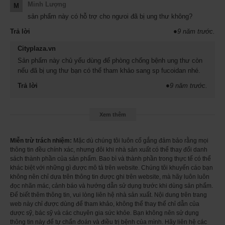
Minh Lượng
Giới thiệu sản phẩm
T
inh nghệ curcumin
M
sản phẩm này có hỗ trợ cho ngưoi đã bị ung thư không?
Mỗi viên tinh chất nghệ (Turmeric Curcumin 500mg) của
Puritan’s Pride, Mỹ có đến 95% dược chất
Curcumin
. Tinh chất
Trả lời
●
9 năm trước.
nghệ không phải là bột nghệ nghiền cả củ như ta thường lầm
Cityplaza.vn
tuởng, nó là tinh chất cao cấp đựoc tinh chế từ củ nghệ vàng và
chứa chất chính là curcumin. Đó là một chất chống oxy hóa phổ
Sản phẩm này chủ yếu dùng để phòng chống bệnh ung thư còn
biến như vitamin C và E, Co Q-10. Trà xanh và tỏi giúp chống tế
nếu đã bị ung thư bạn có thể tham khảo sang sp fucoidan nhé.
bào gây tổn hại các gốc tự do trong cơ thể.
Trả lời
●
9 năm trước.
Trong khi đó các loại thuốc nghệ làm từ bột nghệ và cả đến
nghệ tươi cũng có rất ít dược chất curcumin (nghệ tươi chỉ có
Xem thêm
khoảng 1% dược chất curcumin mà thôi và vì vậy phải cần tới
trên 100 gram nghệ tươi mới chế biến ra được 2 viên tinh chất
Miễn trừ trách nhiệm:
Mặc dù chúng tôi luôn cố gắng đảm bảo rằng mọi
củ nghệ).
thông tin đều chính xác, nhưng đôi khi nhà sản xuất có thể thay đổi danh
sách thành phần của sản phẩm. Bao bì và thành phần trong thực tế có thể
Củ nghệ có một lịch sử lâu dài của việc sử dụng ở Ấn Độ và nó
khác biệt với những gì được mô tả trên website. Chúng tôi khuyến cáo bạn
là một gia vị phổ biến được sử dụng trong các món cà ri. Trong
không nên chỉ dựa trên thông tin được ghi trên website, mà hãy luôn luôn
thực tế, việc ăn nhiều bột nghệ ở Ấn Độ được cho là góp phần
đọc nhãn mác, cảnh báo và hướng dẫn sử dụng trước khi dùng sản phẩm.
duy trì cho sức khỏe và chức năng não (nghiên cứu báo cáo
Để biết thêm thông tin, vui lòng liên hệ nhà sản xuất. Nội dung trên trang
web này chỉ được dùng để tham khảo, không thể thay thế chỉ dẫn của
trong Lim và Singhal.
dược sỹ, bác sỹ và các chuyên gia sức khỏe. Bạn không nên sử dụng
thông tin này để tự chẩn đoán và điều trị bệnh của mình. Hãy liên hệ các
Theo nhiều công trình nghiên cứu thử nghiệm ở các nước trên