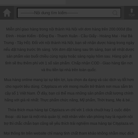
thận, viêm đa khớp, thống phong(bệnh Gút), tiểu đường, viêm
lõi cầu khớp, viêm màng bồ đào mắt, bệnh đa cơ cứng, loãng
xương, khô cứng(mắt, âm đạo…), bệnh cứng bì, phân mỡ, vẩy
TOP
nến, basedow, ngăn chặn béo phì.
Miễn phí giao hàng trong nội thành Hà Nội với đơn hàng trên 200.000đ (Ba
- Curcumin còn chứa các chất chiết phẩm đông – nam dựơc
Đình - Hoàn Kiếm - Đống Đa - Thanh Xuân - Cầu Giấy - Hoàng Mai - Hai Bà
khác có tác dụng tăng cường khí huyết, rất tốt cho phụ nữ sau
Trưng - Tây Hồ). Đối với nội thành Hà Nội, bạn sẽ nhận được hàng trong ngày
khi sinh, con gái mỗi lần có kinh đau bụng, xoá bỏ tàn nhang,
nếu đặt hàng trước 9h sáng. Với đơn đặt hàng sau 9h sáng, bạn sẽ nhật được
chống nám da, làm đẹp da, chống rụng tóc, tăng cừơng vẻ đẹp,
sản phẩm vào buổi chiều cùng ngày hoặc sáng ngày hôm sau. Hàng gửi đi
sức lực và cả tuổi thọ, làm giảm đau, chống chán ăn…
tỉnh sẽ thu thêm phí với 1 số sản phẩm. Chấp nhận COD - Giao hàng tận nơi
và thu tiền tại nhà trên toàn quốc.
Lưu ý:
Sản phẩm này không phải là thuốc, không có tác dụng thay thế
thuốc chữa bệnh.
Mua hàng online mang lại sự tiện lợi, lựa chọn đa dạng và các dịch vụ tốt hơn
cho người tiêu dùng. Cityplaza.vn với mong muốn trở thành nơi mua sắm tin
Tinh nghệ curcumin
Mua
ở đâu ?
cậy số 1 Việt Nam. Ở đây, bạn có thể mua những sản phẩm chất lượng chính
Tinh nghệ curcumin
Puritan's pride 500mg hộp 180
hãng với giá rẻ nhất: Thực phẩm chức năng, Mỹ phẩm, Thời trang, Mẹ & bé…
viên
được sản xuất tại Mỹ và được đông đảo khách hàng trên
toàn thế giới tin tưởng sử dụng. Cityplaza.vn mong muốn giới
Thỏa thích mua hàng tại Cityplaza.vn chỉ với 1 click chuột hay 1 cuộc điện
thiệu tới những khách hàng thân thiết của mình những sản
thoại - dù bạn là một nhà quản lý, một nhân viên văn phòng hay là người nội
phẩm chất lượng với giá tốt nhất.
trợ thì chắc chắn bạn cũng sẽ yêu thích trải nghiệm mua hàng tại Cityplaza.vn.
Mọi thông tin trên website chỉ mang tính chất tham khảo không nhằm mục đích
Để mua sản phẩm, quý khách truy cập