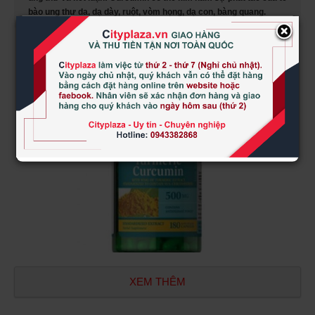
bào ung thư da, dạ dày, ruột, vòm họng, dạ con, bàng quang.
×
Tinh chất nghệ vàng curcumin
Puritan's pride 500mg hộp
180 viên của Mỹ
Tinh nghệ curcumin
500mg hộp 180 viên của Mỹ
XEM THÊM