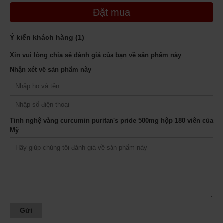
Đặt mua
Ý kiến khách hàng (
1
)
Xin vui lòng chia sẻ đánh giá của bạn về sản phẩm này
Nhận xét về sản phẩm này
Tinh nghệ vàng curcumin puritan's pride 500mg hộp 180 viên của
Mỹ
Tinh nghệ curcumin
500mg hộp 180 viên của Mỹ - mẫu mới
Quy cách:
Hộp 180 viên.