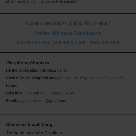
nhiệm về nhầm lẫn hay sai lệch về sản phẩm.
Giờ làm việc: 0800 - 1800 từ Thứ 2 - thứ 7
Hotline đặt hàng Cityplaza.vn
VITAMIN-E KIRKLAND 500 viên - ảnh minh họa
024 3923 1755
-
024 3923 1766
-
0943 382 868
10 công dụng thần kỳ của
Vitamin E
Vitamin E
có tác dụng hỗ trợ và làm mịn da cũng như điều trị
Văn phòng Cityplaza
sẹo sau mụn.
Th
ch
Hệ thống bán hàng:
Cityplaza Hà Nội
Mỹ
sóc
Vitamin E
giúp bảo vệ mô khỏi quá trình oxy hóa, làm chậm
Cách thức đặt hàng:
Đặt hàng trên website: Cityplaza.vn hoăc gọi điện
Se
da
quá trình lão hóa ở cơ thể. Đặc biệt, loại thần dược này còn
hotline
giúp da không bị khô, duy trì sự tươi mới, giảm nếp nhăn nếu
Điện thoại :
0943382868 - 02439231755
dùng đúng liều lượng.
Email:
cityplazavietnam@gmail.com
Không chỉ dùng để uống, dịch trích ra từ viên nang
Vitamin
E
còn có tác dụng rất tốt trong cho việc làm đẹp da. Sau đây
là một số công dụng chính:
Chăm sóc khách hàng
1. Mặt nạ mờ sẹo
Trộn bột mì, bột nghệ, nước và một nửa viên nang vitamin E
Thông tin tài khoản Cityplaza