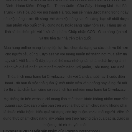
showroom của
Cityplaza.vn
.
Đình - Hoàn Kiếm - Đống Đa - Thanh Xuân - Cầu Giấy - Hoàng Mai - Hai Bà
Trưng - Tây Hồ). Đối với nội thành Hà Nội, bạn sẽ nhận được hàng trong ngày
nếu đặt hàng trước 9h sáng. Với đơn đặt hàng sau 9h sáng, bạn sẽ nhật được
sản phẩm vào buổi chiều cùng ngày hoặc sáng ngày hôm sau. Hàng gửi đi
tỉnh sẽ thu thêm phí với 1 số sản phẩm. Chấp nhận COD - Giao hàng tận nơi
và thu tiền tại nhà trên toàn quốc.
Mua hàng online mang lại sự tiện lợi, lựa chọn đa dạng và các dịch vụ tốt hơn
cho người tiêu dùng. Cityplaza.vn với mong muốn trở thành nơi mua sắm tin
cậy số 1 Việt Nam. Ở đây, bạn có thể mua những sản phẩm chất lượng chính
hãng với giá rẻ nhất: Thực phẩm chức năng, Mỹ phẩm, Thời trang, Mẹ & bé…
Thỏa thích mua hàng tại Cityplaza.vn chỉ với 1 click chuột hay 1 cuộc điện
thoại - dù bạn là một nhà quản lý, một nhân viên văn phòng hay là người nội
trợ thì chắc chắn bạn cũng sẽ yêu thích trải nghiệm mua hàng tại Cityplaza.vn.
Mọi thông tin trên website chỉ mang tính chất tham khảo không nhằm mục đích
quảng cáo. Các sản phẩm bán trên web là thực phẩm chức năng không phải
là thuốc chữa bệnh, hiệu quả sử dụng còn tùy thuộc cơ địa mỗi người. Việc sử
dụng thực phẩm chức năng, mỹ phẩm nên theo hướng dẫn của bác sĩ, dược sĩ
hoặc người có chuyên môn.
Cityplaza © 2017 | Một sản phẩm của Phidias International