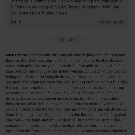
phóng năng lượng, Làm sáng da, Ngăn ngừa nếp nhăn, Tái
Boston sẽ là vitamin e 500 viên Kirkland có hút ẩm. Nhưng mua
ở California sẽ không có hút ẩm. Nó tùy từng bang và khí hậu
tạo tế bào da, Loại bỏ độc tố cho da, Giảm nám, Chống và trị
nơi đó mà sản xuất khác nhau ạ
mụn trứng cá, Chống oxi hóa và lão hóa, Giúp ngăn ngừa và
làm giảm các biến chứng của bệnh đục thủy tinh thể, suy
Trả lời
●
6 năm trước.
giảm thị lực và bệnh thoái hóa hoàng điểm.
Không màu nhân tạo, không hương nhân tạo, không chất
Xem thêm
bảo quản, không men, tinh bột hay gluten
Hướng dẫn sử dụng:
Miễn trừ trách nhiệm:
Mặc dù chúng tôi luôn cố gắng đảm bảo rằng mọi
Dùng 1 viên nang
Vitamin E
mỗi ngày, tốt hơn khi dùng sau bữa
thông tin đều chính xác, nhưng đôi khi nhà sản xuất có thể thay đổi danh
ăn.
sách thành phần của sản phẩm. Bao bì và thành phần trong thực tế có thể
khác biệt với những gì được mô tả trên website. Chúng tôi khuyến cáo bạn
Cảnh báo:
không nên chỉ dựa trên thông tin được ghi trên website, mà hãy luôn luôn
Vitamin E
để xa tầm với của trẻ em.
đọc nhãn mác, cảnh báo và hướng dẫn sử dụng trước khi dùng sản phẩm.
Để biết thêm thông tin, vui lòng liên hệ nhà sản xuất. Nội dung trên trang
web này chỉ được dùng để tham khảo, không thể thay thế chỉ dẫn của
dược sỹ, bác sỹ và các chuyên gia sức khỏe. Bạn không nên sử dụng
thông tin này để tự chẩn đoán và điều trị bệnh của mình. Hãy liên hệ các
cơ quan y tế ngay lập tức nếu bạn nghi ngờ mình đang gặp vấn đề về sức
khỏe. Các thông tin và công bố liên quan đến thực phẩm chức năng giảm
cân chưa được thẩm định bởi Cục quản lý Thực phẩm và Dược phẩm,
cũng như không được dùng để chẩn đoán, điều trị, chữa trị, hay phòng
ngừa bệnh tật cùng các vấn đề sức khỏe khác. Chúng tôi không chịu trách