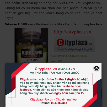
sản phẩm, dịch vụ uy tín hàng đầu Việt Nam. Với Cityplaza.vn -
Chúng tôi có sứ mệnh lựa chọn các sản phẩm, dịch vụ uy tín
nhất để giới thiệu tới các khách hàng có yêu cầu cao về chất
lượng
Vitamin E
500 viên Kirkland của Mỹ - Đẹp da, chống lão hóa
×
XEM THÊM
Đặt mua
Vitamin E 500 viên Kirkland của Mỹ - Mẫu cũ
Ý kiến khách hàng (
5
)