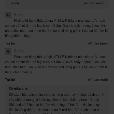
Trả lời
●
5 năm trước.
Giang
G
Phân biệt hàng thật và giả VTM E Kirkland như nào ạ. Vì sao
có loại có hút ẩm, có loại k có hút ẩm. Giá và chấy lượng 2 loại khc
nhau như nào. Loại k có hút ẩm có phải hàng giả k. Loại có hút ẩm là
hàng chính hãng ạ
Trả lời
●
6 năm trước.
Giang
G
Phân biệt hàng thật và giả VTM E Kirkland như nào ạ. Vì sao
có loại có hút ẩm, có loại k có hút ẩm. Giá và chấy lượng 2 loại khc
nhau như nào. Loại k có hút ẩm có phải hàng giả k. Loại có hút ẩm là
hàng chính hãng ạ
Vitamin E 500 viên của Mỹ mẫu mới -
Trả lời
●
6 năm trước.
Miêu tả sản phẩm:
Cityplaza.vn
Vitamin E
góp phần hỗ trợ sức khỏe hệ tuần hoàn bằng cách
Để xác nhận sản phẩm có phải hàng thật hay không, cách chính
ngăn ngừa oxi hóa cholesterol LDL, tình trạng có thể gây tổn
xác nhất là mang đi kiểm nghiệm ạ. Sản phẩm vitamin E của
thương tế bào.
Kirkland có 2 loại có hút ẩm và không có hút ẩm. Hai loại này
Vitamin E
400
chống chảy xệ, Cung cấp độ ẩm cho da, Giải
đều là hàng thật ạ. Nó khác nhau ở nơi bán. Ví dụ chị mua ở