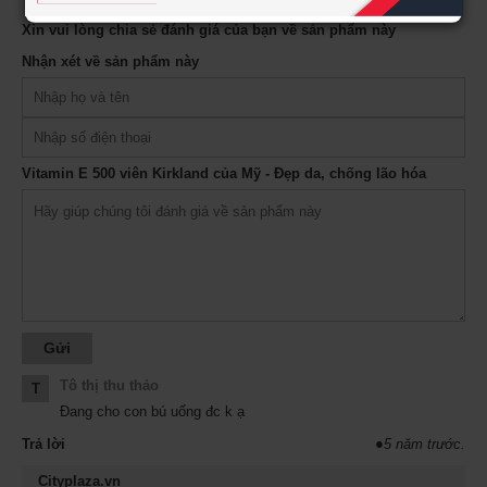
Xin vui lòng chia sẻ đánh giá của bạn về sản phẩm này
Nhận xét về sản phẩm này
Vitamin E 500 viên Kirkland của Mỹ - Đẹp da, chống lão hóa
Tô thị thu thảo
T
Đang cho con bú uống đc k ạ
Trả lời
●
5 năm trước.
Cityplaza.vn