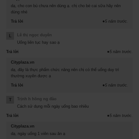
dạ, cho con bú chưa nên dùng ạ. chị cho bé cai sữa hãy nên
dùng nhé
Trả lời
●
5 năm trước.
Lê thị ngọc duyên
L
Uống liên tục hay sao ạ
Trả lời
●
5 năm trước.
Vitamin E 500 viên của Mỹ mẫu mới - nắp trắng có viên chống ẩm
Cityplaza.vn
dạ, đây là thực phẩm chức năng nên chị có thể uống duy trì
thường xuyên được ạ
Trả lời
●
5 năm trước.
Trịnh h hồng ng đào
T
Cách sử dụng mỗi ngày uống bao nhiêu
Trả lời
●
5 năm trước.
Cityplaza.vn
dạ, ngày uống 1 viên sau ăn ạ