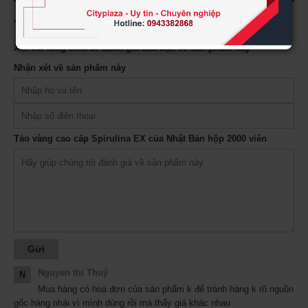
Ý kiến khách hàng (
8
)
Xin vui lòng chia sẻ đánh giá của bạn về sản phẩm này
Nhận xét về sản phẩm này
Tảo vàng cao cấp Spirulina EX của Nhật Bản hộp 2000 viên
Nguyen thi Thuý
N
Mua hàng có hoá đơn của sản phẩm k để tránh hàng k rõ nguồn
gốc hàng nhái vì mình dùng rồi mà thấy giá khác nhau