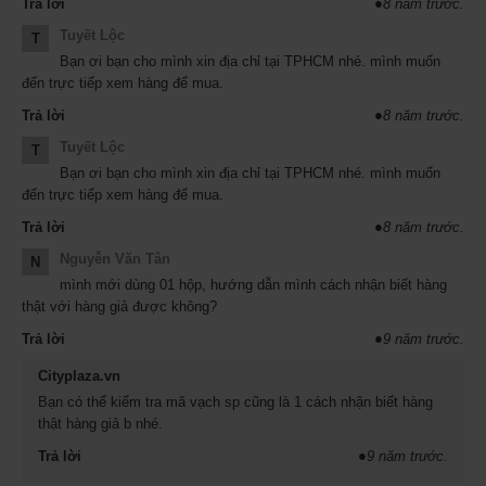
ảnh minh họa
Trả lời
●
8 năm trước.
Tuyết Lộc
T
Đóng gói:
Bạn ơi bạn cho mình xin địa chỉ tại TPHCM nhé. mình muốn
Hộp gi
2 h
1000 viên
ấy có
ộp nhỏ, mỗi hộp nhỏ
đến trực tiếp xem hàng để mua.
Hãng sản xuất: DIC Life Tech Co., Ltd.
Trả lời
●
8 năm trước.
Mua 1 h
ộp nh
ỏ
1000 viên: 1.100.000đ
Tuyết Lộc
T
Giới thiệu s
tảo vàng 2000 viên Nhật Bản:
ản phẩm
Bạn ơi bạn cho mình xin địa chỉ tại TPHCM nhé. mình muốn
đến trực tiếp xem hàng để mua.
Sắc đẹp, sức khỏe, tuổi thanh xuân là những bí mật mà mọi
người đều khao khát. Tảo Spirulina EX Nhật Bản 2000 viên
Trả lời
●
8 năm trước.
có chứa các thành phần dinh dưỡng vô cùng quan trọng đối
Nguyễn Văn Tân
N
với cơ thể, dành cho những người muốn tìm kiếm một loại
mình mới dùng 01 hộp, hướng dẫn mình cách nhận biết hàng
thực phẩm chức năng có nhiều công dụng.
thật với hàng giả được không?
Tảo xoắn Spirulina có chứa các hàm lượng dinh dưỡng khác
Trả lời
●
9 năm trước.
nhau của các loại rau màu xanh lá cây và màu vàng, là một
loại thực phẩm bổ sung protein chất lượng cao giúp cơ thể
Cityplaza.vn
tiêu hóa tốt và hấp thụ tốt.
Bạn có thể kiểm tra mã vạch sp cũng là 1 cách nhận biết hàng
United Nations UNIDO (Tổ chức Phát triển Công nghiệp Liên
thật hàng giả b nhé.
Hợp Quốc) đã nói: " Tảo xoắn Spirulina sẽ trở thành thành
Trả lời
●
9 năm trước.
phần thiết yếu của chế độ ăn uống trong tương lai", tổ chức