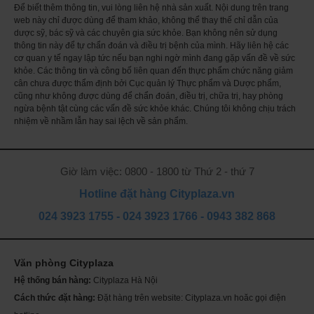
Để biết thêm thông tin, vui lòng liên hệ nhà sản xuất. Nội dung trên trang
Cực kì thích hợp cho người béo phì, tiểu đường, táo bón, tim
web này chỉ được dùng để tham khảo, không thể thay thế chỉ dẫn của
mạch,... những người đang ở trong chế độ ăn kiêng.
dược sỹ, bác sỹ và các chuyên gia sức khỏe. Bạn không nên sử dụng
thông tin này để tự chẩn đoán và điều trị bệnh của mình. Hãy liên hệ các
cơ quan y tế ngay lập tức nếu bạn nghi ngờ mình đang gặp vấn đề về sức
khỏe. Các thông tin và công bố liên quan đến thực phẩm chức năng giảm
cân chưa được thẩm định bởi Cục quản lý Thực phẩm và Dược phẩm,
cũng như không được dùng để chẩn đoán, điều trị, chữa trị, hay phòng
ngừa bệnh tật cùng các vấn đề sức khỏe khác. Chúng tôi không chịu trách
nhiệm về nhầm lẫn hay sai lệch về sản phẩm.
Giờ làm việc: 0800 - 1800 từ Thứ 2 - thứ 7
Hotline đặt hàng Cityplaza.vn
024 3923 1755
-
024 3923 1766
-
0943 382 868
Tảo vàng cao cấp 2000 viên của Nhật
- ảnh minh họa
Văn phòng Cityplaza
Nguyên liệu:
Th
ch
Hệ thống bán hàng:
Cityplaza Hà Nội
Mỹ
sóc
Spirulina, bào tử của vi khuẩn axit lactic, collagen cá peptide
Cách thức đặt hàng:
Đặt hàng trên website: Cityplaza.vn hoăc gọi điện
Se
da
(gelatin), dầu ăn và chất béo cuối cùng, bắn canxi (từ cá),