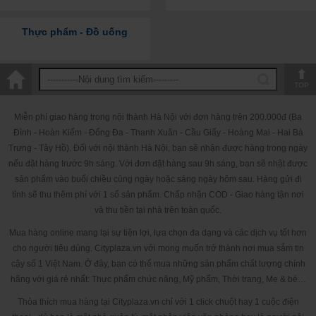
Liều dùng:
Thực phẩm - Đồ uống
- Một ngày uống 10 viên, chia thành 1 - 3 lần, nên uống nhiều
nước.
Lưu ý:
TOP
Nắp chặt náp sau khi sử dụng
Miễn phí giao hàng trong nội thành Hà Nội với đơn hàng trên 200.000đ (Ba
Tránh ánh nắng trực tiếp, xin vui lòng giữ ở nơi mát mẻ.
Đình - Hoàn Kiếm - Đống Đa - Thanh Xuân - Cầu Giấy - Hoàng Mai - Hai Bà
Sản phẩm không phả là thuốc, không có tác dụng thay thế
Trưng - Tây Hồ). Đối với nội thành Hà Nội, bạn sẽ nhận được hàng trong ngày
thuốc chữa bệnh.
nếu đặt hàng trước 9h sáng. Với đơn đặt hàng sau 9h sáng, bạn sẽ nhật được
sản phẩm vào buổi chiều cùng ngày hoặc sáng ngày hôm sau. Hàng gửi đi
Sản phẩm này không phải là thuốc, không có tác dụng thay thế
tỉnh sẽ thu thêm phí với 1 số sản phẩm. Chấp nhận COD - Giao hàng tận nơi
thuốc chữa bệnh.
và thu tiền tại nhà trên toàn quốc.
Mua hàng online mang lại sự tiện lợi, lựa chọn đa dạng và các dịch vụ tốt hơn
cho người tiêu dùng. Cityplaza.vn với mong muốn trở thành nơi mua sắm tin
cậy số 1 Việt Nam. Ở đây, bạn có thể mua những sản phẩm chất lượng chính
hãng với giá rẻ nhất: Thực phẩm chức năng, Mỹ phẩm, Thời trang, Mẹ & bé…
Thỏa thích mua hàng tại Cityplaza.vn chỉ với 1 click chuột hay 1 cuộc điện