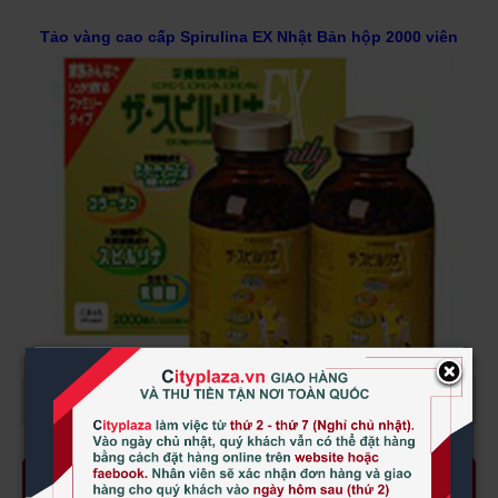
Tảo vàng cao cấp Spirulina EX Nhật Bản hộp 2000 viên
×
XEM THÊM
Tảo vàng Spirulina
Nhật Bản hộp 2000 viên -
ảnh minh họa -
mẫu cũ
Đặt mua