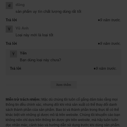
WHO (Tổ chức Y tế Thế giới) cũng đã khẳng định: "Tảo xoắn
dũng
d
Spirulina - Là một thực phẩm thú vị, chứa đầy đủ chất sắt,
sản phẩm uy tín chất lượng dùng rất tốt
protein,... có thể dùng để cung cấp dinh dưỡng cho trẻ em"
đó là các nhận xét mà Tảo xoắn Spirulina đã nhận được.
Trả lời
●
9 năm trước.
Ngoài ra, trong năm 2003 Tảo xoắn Spirulina đã được FDA
Vũ Anh
V
(Cục Quản lý dược và thực phẩm Hoa Kỳ) liệt kê vào trong
Loại này mới là loại tốt
danh sách FDA GRAS (thực phẩm an toàn và thiết yếu): "Tảo
vàng cao cấp Spirulina EX có chứa các collagen và vi khuẩn
Trả lời
●
9 năm trước.
axit lactic, tăng cường các vitamin, là một loại thực phẩm dinh
Yến
Y
dưỡng cao".
Bạn dùng loại này chưa?
Tảo vàng ex hộp 2000 viên của Nhật phù hợp với những
Trả lời
●
9 năm trước.
người:
Phù hợp với mọi lứa tuổi: trẻ em, người già, người thường
xuyên vận động mạnh... Có thể dùng cho người bệnh, phụ
Xem thêm
nữ có thai và cho con bú - những người quan tâm đến sức
khỏe và vẻ đẹp cho bản thân và giá đình.
Miễn trừ trách nhiệm:
Mặc dù chúng tôi luôn cố gắng đảm bảo rằng mọi
Những người làm việc bận rộn, ăn uống không điều độ,
thông tin đều chính xác, nhưng đôi khi nhà sản xuất có thể thay đổi danh
sách thành phần của sản phẩm. Bao bì và thành phần trong thực tế có thể
người ăn ít rau quả.
khác biệt với những gì được mô tả trên website. Chúng tôi khuyến cáo bạn
Bổ sung dinh dưỡng cho người bệnh, người mới ốm dậy.
không nên chỉ dựa trên thông tin được ghi trên website, mà hãy luôn luôn
Cho trẻ biếng ăn, lười ăn, ghét ăn rau.
đọc nhãn mác, cảnh báo và hướng dẫn sử dụng trước khi dùng sản phẩm.