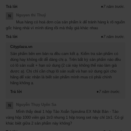
Trả lời
●
7 năm trước.
Nguyen thi Thuý
N
Mua hàng có hoá đơn của sản phẩm k để tránh hàng k rõ nguồn
Tảo vàng Spirulina
Nhật Bản hộp 2000 viên -
ảnh minh họa -
gốc hàng nhái vì mình dùng rồi mà thấy giá khác nhau
mẫu cmới
Trả lời
●
7 năm trước.
Cityplaza.vn
Sản phẩm bên em bán ra đều cam kết ạ. Kiểm tra sản phẩm có
đúng hay không rất dễ dàng chị ạ. Trên bất kỳ sản phẩm nào đều
có lô sản xuất + hạn sử dụng (2 cái này không thể nào làm giả
được ạ). Chị chỉ cần chụp lô sản xuất và hạn sử dụng gửi cho
hãng để xác nhận là biết sản phẩm mình mua có phải chính
hãng không ạ.
Trả lời
●
7 năm trước.
Nguyễn Thụy Uyên Sa
N
MÌnh thấy deal 1 hộp Tảo Xoắn Spirulina EX Nhật Bản - Tảo
vàng hộp 1000 viên giá 1tr3 nhưng 1 hộp trong set này chỉ 1tr1. Có gì
khác biệt giữa 2 sản phẩm này không?
Tảo vàng Spirulina
Nhật Bản hộp 2000 viên -
ảnh minh họa -