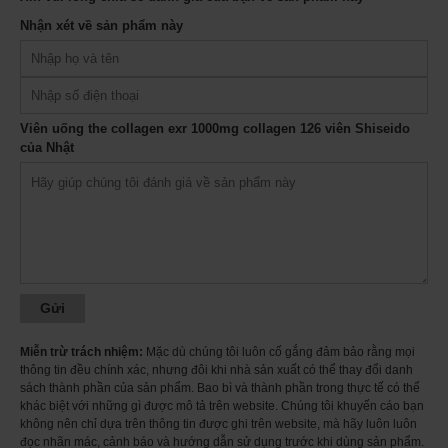
Nhận xét về sản phẩm này
Viên uống the collagen exr 1000mg collagen 126 viên Shiseido của Nhật -
ảnh minh họa - mẫu mới
Viên uống the collagen exr 1000mg collagen 126 viên Shiseido
của Nhật
Miễn trừ trách nhiệm:
Mặc dù chúng tôi luôn cố gắng đảm bảo rằng mọi
thông tin đều chính xác, nhưng đôi khi nhà sản xuất có thể thay đổi danh
sách thành phần của sản phẩm. Bao bì và thành phần trong thực tế có thể
khác biệt với những gì được mô tả trên website. Chúng tôi khuyến cáo bạn
không nên chỉ dựa trên thông tin được ghi trên website, mà hãy luôn luôn
đọc nhãn mác, cảnh báo và hướng dẫn sử dụng trước khi dùng sản phẩm.