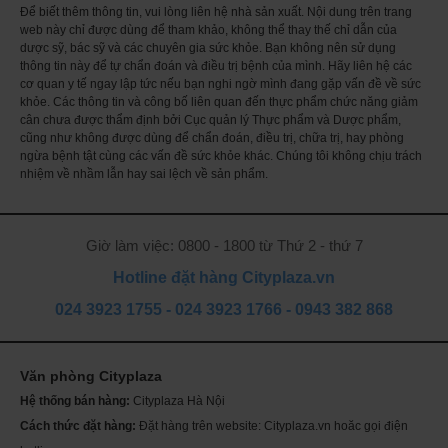
Để biết thêm thông tin, vui lòng liên hệ nhà sản xuất. Nội dung trên trang
web này chỉ được dùng để tham khảo, không thể thay thế chỉ dẫn của
dược sỹ, bác sỹ và các chuyên gia sức khỏe. Bạn không nên sử dụng
thông tin này để tự chẩn đoán và điều trị bệnh của mình. Hãy liên hệ các
Viên uống the collagen exr 1000mg collagen 126 viên Shiseido của Nhật -
cơ quan y tế ngay lập tức nếu bạn nghi ngờ mình đang gặp vấn đề về sức
ảnh minh họa - mẫu cũ
khỏe. Các thông tin và công bố liên quan đến thực phẩm chức năng giảm
Collagen thực tế là một loại protein của cơ thể, trong đó collagen nằm ở da
cân chưa được thẩm định bởi Cục quản lý Thực phẩm và Dược phẩm,
chiếm đến 70%. Collagen là nguồn dinh dưỡng tuyệt vời trong chăm sóc
cũng như không được dùng để chẩn đoán, điều trị, chữa trị, hay phòng
sức khỏe và sắc đẹp, đặc biệt là làn da. Collagen không chỉ giúp da mịn
ngừa bệnh tật cùng các vấn đề sức khỏe khác. Chúng tôi không chịu trách
màng, sáng màu mà còn cải thiện sắc tố da, làm cho cấu trúc bề mặt da
nhiệm về nhầm lẫn hay sai lệch về sản phẩm.
thêm đàn hồi, săn chắc, giảm nếp nhăn hiệu quả.
Một trong những phương pháp duy trì tuổi thanh xuân được phụ nữ hiện
đại yêu thích đó là sử dụng collagen. Cơ thể chúng ta từ sau 25 tuổi, sau
sinh bị mất đi một lượng collagen và dần dần theo tuổi tác. Đây chính là lý
Giờ làm việc: 0800 - 1800 từ Thứ 2 - thứ 7
do khiến cho da khô nhăn, lão hóa, chảy xệ, hoặc bị sạm, đồi mồi.
Hotline đặt hàng Cityplaza.vn
Collagen được điều chế từ da cá hoặc từ một số thành phần tự nhiên khác,
nhìn chung an toàn và thân thiện với cơ thể. Bổ sung collagen sẽ giúp hỗ
024 3923 1755
-
024 3923 1766
-
0943 382 868
trợ nối liền các collagen đứt gãy, tăng cường sợi liên kết tế bào mô, giúp da
mịn, căng bóng hơn và giảm nếp nhăn.
The Collagen EXR là sản phẩm của Shiseido đã nhận được nhiều review
Văn phòng Cityplaza
khen ngợi. Với hương vị trái cây ngon, Collagen EXR cung cấp hàm lượng
collagen peptide cùng hàng loạt các loại vitamin, dưỡng chất tốt cho da.
Th
ch
Hệ thống bán hàng:
Cityplaza Hà Nội
Những đối tượng sau 25 tuổi có nhu cầu làm đẹp có thể bổ sung collagen
Mỹ
sóc
Cách thức đặt hàng:
Đặt hàng trên website: Cityplaza.vn hoăc gọi điện
Shiseido dạng viên uống để thử trải nghiệm nhé!
Se
da