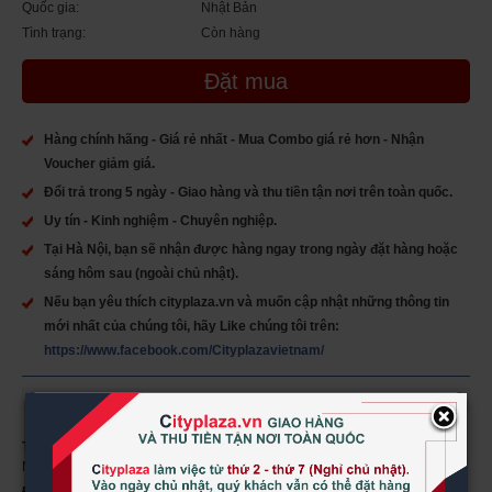
Quốc gia:
Nhật Bản
Tình trạng:
Còn hàng
Đặt mua
Hàng chính hãng - Giá rẻ nhất - Mua Combo giá rẻ hơn - Nhận
Voucher giảm giá.
Đổi trả trong 5 ngày - Giao hàng và thu tiền tận nơi trên toàn quốc.
Uy tín - Kinh nghiệm - Chuyên nghiệp.
Tại Hà Nội, bạn sẽ nhận được hàng ngay trong ngày đặt hàng hoặc
sáng hôm sau (ngoài chủ nhật).
Nếu bạn yêu thích cityplaza.vn và muốn cập nhật những thông tin
mới nhất của chúng tôi, hãy Like chúng tôi trên:
https://www.facebook.com/Cityplazavietnam/
×
Tên sản phẩm:
Viên uống the collagen exr 1000mg collagen 126 viên của
Nhật