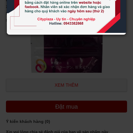
Đóng gói
: 126 viên
Xuất xứ:
Shiseido
Hãng sản xuất:
Shiseido
Mã vạch:
4987415993515
XEM THÊM
Đặt mua
Ý kiến khách hàng (
0
)
Xin vui lòng chia sẻ đánh giá của bạn về sản phẩm này