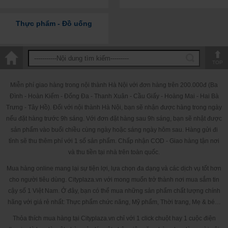
Lưu ý:
Sản phẩm này không phải là thuốc, không có tác dụng thay thế
thuốc chữa bệnh. Hiệu quả sử dụng sản phẩm tùy thuộc vào cơ địa của
Thực phẩm - Đồ uống
từng người
TOP
Miễn phí giao hàng trong nội thành Hà Nội với đơn hàng trên 200.000đ (Ba
Đình - Hoàn Kiếm - Đống Đa - Thanh Xuân - Cầu Giấy - Hoàng Mai - Hai Bà
Trưng - Tây Hồ). Đối với nội thành Hà Nội, bạn sẽ nhận được hàng trong ngày
nếu đặt hàng trước 9h sáng. Với đơn đặt hàng sau 9h sáng, bạn sẽ nhật được
sản phẩm vào buổi chiều cùng ngày hoặc sáng ngày hôm sau. Hàng gửi đi
tỉnh sẽ thu thêm phí với 1 số sản phẩm. Chấp nhận COD - Giao hàng tận nơi
và thu tiền tại nhà trên toàn quốc.
Mua hàng online mang lại sự tiện lợi, lựa chọn đa dạng và các dịch vụ tốt hơn
cho người tiêu dùng. Cityplaza.vn với mong muốn trở thành nơi mua sắm tin
cậy số 1 Việt Nam. Ở đây, bạn có thể mua những sản phẩm chất lượng chính
hãng với giá rẻ nhất: Thực phẩm chức năng, Mỹ phẩm, Thời trang, Mẹ & bé…
Thỏa thích mua hàng tại Cityplaza.vn chỉ với 1 click chuột hay 1 cuộc điện