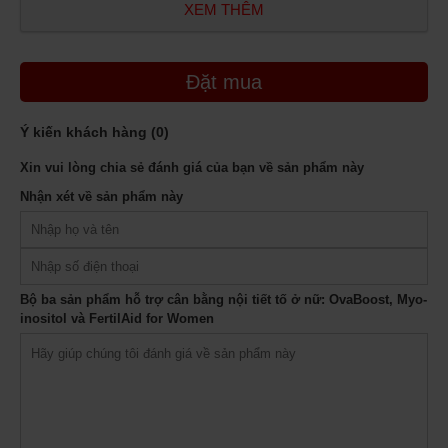
XEM THÊM
Đặt mua
Ý kiến khách hàng (
0
)
Xin vui lòng chia sẻ đánh giá của bạn về sản phẩm này
Nhận xét về sản phẩm này
Bộ ba sản phẩm hỗ trợ cân bằng nội tiết tố ở nữ - mẫu cũ
Bộ ba sản phẩm hỗ trợ cân bằng nội tiết tố ở nữ: OvaBoost, Myo-
inositol và FertilAid for Women