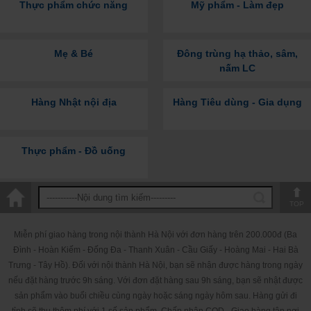
Thực phẩm chức năng
Mỹ phẩm - Làm đẹp
Viên uống tăng cường chức chất lượng trứng và sức khỏe
Mẹ & Bé
Đông trùng hạ thảo, sâm,
sinh sản cho phụ nữ Fairhaven Health OvaBoost for
nấm LC
Women 120 viên của Mỹ
Hàng Nhật nội địa
Hàng Tiêu dùng - Gia dụng
Thực phẩm - Đồ uống
TOP
Miễn phí giao hàng trong nội thành Hà Nội với đơn hàng trên 200.000đ (Ba
Đình - Hoàn Kiếm - Đống Đa - Thanh Xuân - Cầu Giấy - Hoàng Mai - Hai Bà
Trưng - Tây Hồ). Đối với nội thành Hà Nội, bạn sẽ nhận được hàng trong ngày
nếu đặt hàng trước 9h sáng. Với đơn đặt hàng sau 9h sáng, bạn sẽ nhật được
sản phẩm vào buổi chiều cùng ngày hoặc sáng ngày hôm sau. Hàng gửi đi
tỉnh sẽ thu thêm phí với 1 số sản phẩm. Chấp nhận COD - Giao hàng tận nơi