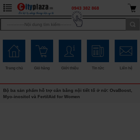
0943 382 868
Trang chủ
Giỏ hàng
Giới thiệu
Tin tức
Liên hệ
Bộ ba sản phẩm hỗ trợ cân bằng nội tiết tố ở nữ: OvaBoost,
Myo-inositol và FertilAid for Women