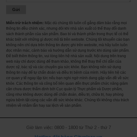
Miễn trừ trách nhiệm:
Mặc dù chúng tôi luôn cố gắng đảm bảo rằng mọi
thông tin đều chính xác, nhưng đôi khi nhà sản xuất có thể thay đổi danh
sách thành phần của sản phẩm. Bao bì và thành phần trong thực tế có thể
khác biệt với những gì được mô tả trên website. Chúng tôi khuyến cáo bạn
không nên chỉ dựa trên thông tin được ghi trên website, mà hãy luôn luôn
đọc nhãn mác, cảnh báo và hướng dẫn sử dụng trước khi dùng sản phẩm.
Để biết thêm thông tin, vui lòng liên hệ nhà sản xuất. Nội dung trên trang
web này chỉ được dùng để tham khảo, không thể thay thế chỉ dẫn của
dược sỹ, bác sỹ và các chuyên gia sức khỏe. Bạn không nên sử dụng
thông tin này để tự chẩn đoán và điều trị bệnh của mình. Hãy liên hệ các
cơ quan y tế ngay lập tức nếu bạn nghi ngờ mình đang gặp vấn đề về sức
khỏe. Các thông tin và công bố liên quan đến thực phẩm chức năng giảm
cân chưa được thẩm định bởi Cục quản lý Thực phẩm và Dược phẩm,
Bộ ba sản phẩm hỗ trợ cân bằng nội tiết tố ở nữ - mẫu mới
cũng như không được dùng để chẩn đoán, điều trị, chữa trị, hay phòng
Chất lượng trứng không chỉ ảnh hưởng đến khả năng thụ thai mà còn ảnh
ngừa bệnh tật cùng các vấn đề sức khỏe khác. Chúng tôi không chịu trách
hưởng đến sức khỏe sau này của con. Chất lượng trứng sẽ suy giảm khi
nhiệm về nhầm lẫn hay sai lệch về sản phẩm.
phụ nữ già đi. Tuy nhiên, tuổi tác không phải là yếu tố duy nhất ảnh hưởng
đến chất lượng của chứng, vì vậy, có những người phụ nữ trẻ tuổi nhưng
lại không đạt được chất lượng trứng tối ưu. Sống lâu trong môi trường ô
nhiễm nhiều chất độc hại, stress nhiều, chế độ ăn uống không hợp lý, mất
Giờ làm việc: 0800 - 1800 từ Thứ 2 - thứ 7
cân bằng nội tiết tố, từng phẫu thuật buồng trứng vv những yếu tố trên đều
ảnh hưởng đến chất lượng trứng của người phụ nữ, khiến cho việc thụ thai