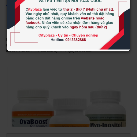
Nếu bạn trên 30 tuổi, bạn có chu kỳ kinh nguyệt không đều hoặc bị
buồng trứng đa nang thì bộ ba sản phẩm này là một sự lựa chọn tốt
cho bạn để cải thiện chất lượng trứng, cân bằng hóc môn và bổ
sung dưỡng chất trước khi mang thai cho phụ nữ.
Bộ ba sản phẩm hỗ trợ cân bằng nội tiết tố ở nữ: OvaBoost, Myo-inositol và
FertilAid for Women giúp cải thiện chất lượng trứng, cần bằng hóc môn nội
tiết tố và hỗ trợ điều hòa chu kỳ kinh nguyệt của bạn.