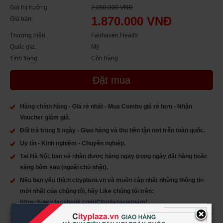
Giá thị trường:
2.050.000 VNĐ
1.870.000 VNĐ
Giá bán:
Thương hiệu:
Fairhaven Health
Quốc gia:
Mỹ
Tình trạng:
Còn hàng
Đặt mua
Hàng chính hãng - Giá rẻ nhất - Mua Combo giá rẻ hơn - Nhận
Voucher giảm giá.
Đổi trả trong 5 ngày - Giao hàng và thu tiền tận nơi trên toàn quốc.
Uy tín - Kinh nghiệm - Chuyên nghiệp.
Tại Hà Nội, bạn sẽ nhận được hàng ngay trong ngày đặt hàng hoặc
sáng hôm sau (ngoài chủ nhật).
Nếu bạn yêu thích cityplaza.vn và muốn cập nhật những thông tin
mới nhất của chúng tôi, hãy Like chúng tôi trên:
https://www.facebook.com/Cityplazavietnam/
×