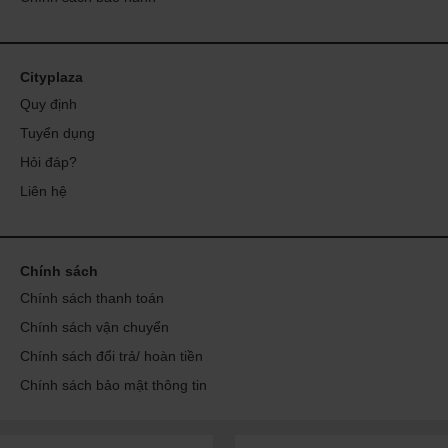
đây chất này có thể cải thiện chất lượng trứng và chức năng buồng trứng.
FertilAid for Women hoạt động cùng với OvaBoost và Myo-Inositol để cung
cấp thêm các vitamin, khoáng chất và thảo dược (Vitex Angus Castus) để
hỗ trợ thúc đẩy cải thiện cân bằng nội tiết tố và chu kỳ đều đặn,
Cityplaza
Xem thêm về sản phẩm
Quy định
Tuyển dụng
Hỏi đáp?
Liên hệ
Chính sách
Chính sách thanh toán
Chính sách vận chuyển
Chính sách đổi trả/ hoàn tiền
Chính sách bảo mật thông tin