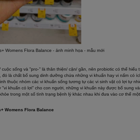
cs+ Womens Flora Balance - ảnh minh họa - mẫu mới
g/ cuộc sống và "pro-" là thân thiện/ cận/ gần, nên probiotic có thể hiểu
ơn, đó là chất bổ sung dinh dưỡng chứa những vi khuẩn hay vi nấm có íc
sinh thuộc nhóm các vi khuẩn sống tương tự các vi sinh vật có lợi tự nh
ay "vi khuẩn có lợi" cho con người, những vi khuẩn này được bổ sung v
khỏe trong một số tình trạng bệnh lý khác nhau khi đưa vào cơ thể mộ
cs+ Womens Flora Balance