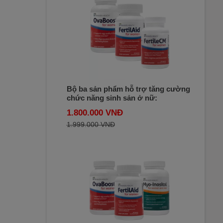
Bộ ba sản phẩm hỗ trợ tăng cường
chức năng sinh sản ở nữ:
OvaBoost, FertileCM và FertilAid
1.800.000 VNĐ
for Women
1.999.000 VNĐ