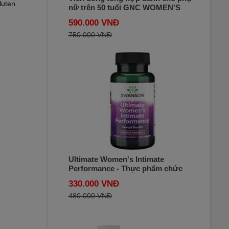
luten
nữ trên 50 tuổi GNC WOMEN'S
ULTRA MEGA® 50 PLUS ONE
590.000 VNĐ
DAILY 60 viên của Mỹ
750.000 VNĐ
Ultimate Women's Intimate
Performance - Thực phẩm chức
năng hỗ trợ tăng cường sinh lý cho
330.000 VNĐ
nữ giới hộp 90 viên
480.000 VNĐ