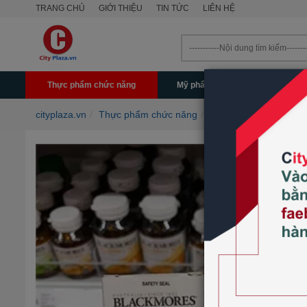
TRANG CHỦ
GIỚI THIỆU
TIN TỨC
LIÊN HỆ
Thực phẩm chức năng
Mỹ phẩm - Làm đẹp
Mẹ & 
cityplaza.vn
Thực phẩm chức năng
Sức khỏe Nữ giới