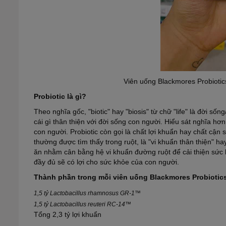
Viên uống Blackmores Probioti
Probiotic là gì?
Theo nghĩa gốc, "biotic" hay "biosis" từ chữ "life" là đời sốn
cái gì thân thiện với đời sống con người. Hiểu sát nghĩa h
con người. Probiotic còn gọi là chất lợi khuẩn hay chất cận 
thường được tìm thấy trong ruột, là "vi khuẩn thân thiện" h
ăn nhằm cân bằng hệ vi khuẩn đường ruột để cải thiện sức 
đầy đủ sẽ có lợi cho sức khỏe của con người.
Thành phần trong mỗi viên uống Blackmores Probioti
1,5 tỷ Lactobacillus rhamnosus GR-1™
1,5 tỷ Lactobacillus reuteri RC-14™
Tổng 2,3 tỷ lợi khuẩn