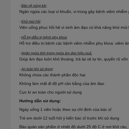
-
Bảo vệ vùng kín
:
Ngăn ngừa các loại vi khuẩn, vi trùng gây bệnh viêm nhiễm
-
Khử mùi hôi
:
Viên uống phục hồi hệ vi sinh âm đạo có khả năng khử mùi k
-
Hỗ trợ điều trị bệnh phụ khoa
:
Hỗ trợ điều trị bệnh các bệnh viêm nhiễm phụ khoa: viêm âm
-
Ngăn ngừa tình trạng ngứa âm đạo hiệu quả:
Giúp âm đạo luôn khô thoáng, trả lại vẻ tự tin, quyến rũ vố
-
An toàn khi sử dụng
:
Không chứa các thành phần độc hại
Không làm mất đi độ pH cân bằng của âm đạo
Cực kì an toàn cho người sử dụng
Hướng dẫn sử dụng:
Ngày uống 1 viên hoặc theo sự chỉ định của bác sĩ
Trẻ em dưới 12 tuổi hỏi ý kiến bác sĩ trước khi sử dụng
Bảo quản sản phẩm ở nhiệt độ dưới 25 độ C ở nơi khô ráo, t