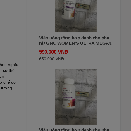
Viên uống tổng hợp dành cho phụ
nữ GNC WOMEN'S ULTRA MEGA®
ONE DAILY 60 viên của Mỹ
590.000 VNĐ
650.000 VNĐ
 theo nghĩa
h cơ thể
iên
ào chế độ
t lượng
Viên uống tổng hợp dành cho phụ