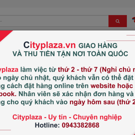
Bé
Đông trùng hạ thảo, sâm, nấm LC
Hàng Nhật nội địa
Viên uống Blackmore
viên của Úc
Xem thêm:
Sức khỏe Nữ giới
Thương hiệu:
Blackmores
Xuất xứ:
Australia
Tình trạng:
Hết hàng
340.000 đ
5
Giá thị trường