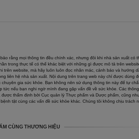
ảo rằng mọi thông tin đều chính xác, nhưng đôi khi nhà sản xuất có t
ần trong thực tế có thể khác biệt với những gì được mô tả trên websi
ghi trên website, mà hãy luôn luôn đọc nhãn mác, cảnh báo và hướng d
lòng liên hệ nhà sản xuất. Nội dung trên trang web này chỉ được dùng 
ác chuyên gia sức khỏe. Bạn không nên sử dụng thông tin này để tự ch
lập tức nếu bạn nghi ngờ mình đang gặp vấn đề về sức khỏe. Các thông 
a được thẩm định bởi Cục quản lý Thực phẩm và Dược phẩm, cũng nh
 bệnh tật cùng các vấn đề sức khỏe khác. Chúng tôi không chịu trách 
ẨM CÙNG THƯƠNG HIỆU