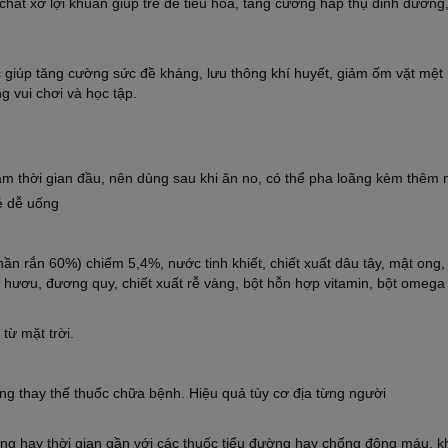
chất xơ lợi khuẩn giúp trẻ dễ tiêu hóa, tăng cường hấp thụ dinh dưỡng,
 giúp tăng cường sức đề kháng, lưu thông khí huyết, giảm ốm vặt mệt
ng vui chơi và học tập.
sâm thời gian đầu, nên dùng sau khi ăn no, có thể pha loãng kèm thêm
bé dễ uống
n rắn 60%) chiếm 5,4%, nước tinh khiết, chiết xuất dâu tây, mật ong,
 hươu, đương quy, chiết xuất rễ vàng, bột hỗn hợp vitamin, bột omega 
từ mặt trời.
ng thay thế thuốc chữa bệnh. Hiệu quả tùy cơ địa từng người
ng hay thời gian gần với các thuốc tiểu đường hay chống đông máu, 