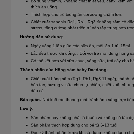
Bổ sung vitamin, khoáng chất thiết yếu, canxi kèm với 
thích ăn uống.
Thích hợp cho trẻ biếng ăn còi xương chậm lớn.
Chiết xuất saponin Rg1, Rb1, Rg3 từ hồng sâm cô đặc
stress, tăng cường phát triển trí não tập trung hơn tro
Hướng dẫn sử dụng:
Ngày uống 1 lần giữa các bữa ăn, mỗi lần 1 túi 15ml.
Lắc đều trước khi uống. : Đối với trẻ mới dùng hồng 
Có thể kết hợp với sữa chua, váng sữa, trái cây cho 
Thành phần của Hồng sâm baby Daedong:
Chiết xuất hồng sâm (Rg1, Rb1, Rg3 11mg/g, thành phầ
hòa tan, hương vị sữa chua tự nhiên, chiết xuất nhưng
dầu cá
Bảo quản:
Nơi khô ráo thoáng mát tránh ánh sáng trực tiếp 
Lưu ý:
Sản phẩm này không phải là thuốc và không có tác dụ
Sản phẩm thích hợp dùng cho bé từ 6-13 tuổi
Đọc kỹ thành phần trước khi sử dụng, không dùng chu