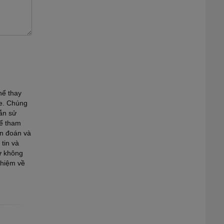
hể thay
te. Chúng
ẫn sử
để tham
ẩn đoán và
tin và
ư không
nhiệm về