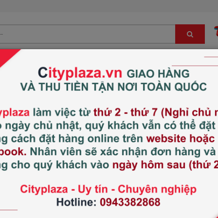
Bé
Đông trùng hạ thảo, sâm, nấm LC
Hàng Nhật nội địa
Hồng sâm baby Daedo
bé từ 6-13 tuổi
Xem thêm:
Thực phẩm chức năng cho
Thương hiệu:
DAEDONG KOR
Xuất xứ:
Hàn Quốc
Tình trạng:
Hết hàng
980.000 đ
1
Giá thị trường