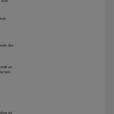
 kích
 mỏi
 nước ấm.
 chất xơ
từ tinh
không sử