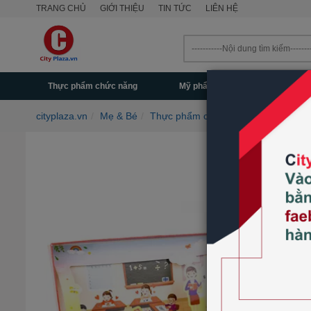
TRANG CHỦ
GIỚI THIỆU
TIN TỨC
LIÊN HỆ
Thực phẩm chức năng
Mỹ phẩm - Làm đẹp
Mẹ & 
cityplaza.vn
Mẹ & Bé
Thực phẩm chức năng cho bé