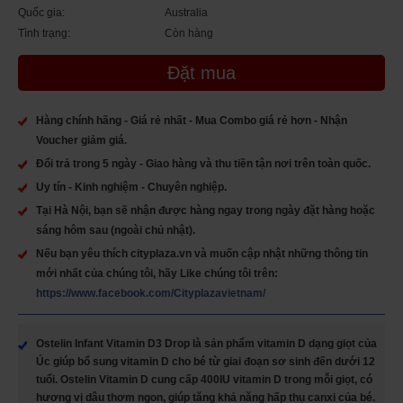
Quốc gia:
Australia
Tình trạng:
Còn hàng
Đặt mua
Hàng chính hãng - Giá rẻ nhất - Mua Combo giá rẻ hơn - Nhận
Voucher giảm giá.
Đổi trả trong 5 ngày - Giao hàng và thu tiền tận nơi trên toàn quốc.
Uy tín - Kinh nghiệm - Chuyên nghiệp.
Tại Hà Nội, bạn sẽ nhận được hàng ngay trong ngày đặt hàng hoặc
sáng hôm sau (ngoài chủ nhật).
Nếu bạn yêu thích cityplaza.vn và muốn cập nhật những thông tin
mới nhất của chúng tôi, hãy Like chúng tôi trên:
https://www.facebook.com/Cityplazavietnam/
Ostelin Infant Vitamin D3 Drop là sản phẩm vitamin D dạng giọt của
Úc giúp bổ sung vitamin D cho bé từ giai đoạn sơ sinh đến dưới 12
tuổi. Ostelin Vitamin D cung cấp 400IU vitamin D trong mỗi giọt, có
hương vị dâu thơm ngon, giúp tăng khả năng hấp thụ canxi của bé.