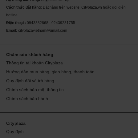
Mỹ
sóc
Cách thức đặt hàng:
Đặt hàng trên website: Cityplaza.vn hoăc gọi điện
Se
da
hotline
Điện thoại :
0943382868 - 02439231755
Email:
cityplazavietnam@gmail.com
Chăm sóc khách hàng
Thông tin tài khoản Cityplaza
Hướng dẫn mua hàng, giao hàng, thanh toán
Quy định đổi và trả hàng
Chính sách bảo mật thông tin
Chính sách bảo hành
Cityplaza
Quy định