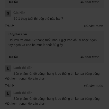
Hướng dẫn sử dụng:
Trả lời
●
6 năm trước.
Đối với trẻ dưới 12 tháng tuổi: nhỏ 1 giọt vào đầu ti hoặc ngón tay sạch và
cho bé mút ít nhất 30 giây
Gia Hân
G
Đối với trẻ từ 1 đến 12 tuổi: có thể nhỏ 1 giọt vào nước uống của bé
Bé 1 thag tuổi thì uốg thế nào bạn?
Lưu ý: Sản phẩm này không phải là thuốc và không có tác dụng thay thế
Trả lời
●
6 năm trước.
thuốc chữa bệnh. Hiệu quả sử dụng sản phẩm phụ thuộc vào cơ địa của
từng người.
Cityplaza.vn
Lưu ý:
Sản phẩm này không phải là thuốc và không thay thế được thuốc
Đối với trẻ dưới 12 tháng tuổi: nhỏ 1 giọt vào đầu ti hoặc ngón
chữa bệnh. Hiệu quả sử dụng sản phẩm phụ thuộc vào cơ địa của từng
tay sạch và cho bé mút ít nhất 30 giây
người.
Trả lời
●
6 năm trước.
Lanh thi đến
L
Sản phẩm rất dễ uống.nhung k co thông tin ke toa bằng tiếng
Việt kèm trong hộp sản pham
Trả lời
●
6 năm trước.
Lanh thi đến
L
Sản phẩm rất dễ uống.nhung k co thông tin ke toa bằng tiếng
Việt kèm trong hộp sản pham