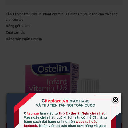
Tên sản phẩm:
Ostelin Infant Vitamin D3 Drops 2.4ml dành cho trẻ dạng
giọt của Úc
Đóng gói
: 2.4ml
Xuất xứ:
Úc
Hãng sản xuất:
Ostelin
×
XEM THÊM