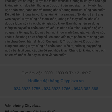
khác biệt với những gì được mô tả trên website. Chúng tôi khuyến cáo bạn
không nên chỉ dựa trên thông tin được ghi trên website, mà hãy luôn luôn
đọc nhãn mác, cảnh báo và hướng dẫn sử dụng trước khi dùng sản phẩm.
Để biết thêm thông tin, vui lòng liên hệ nhà sản xuất. Nội dung trên trang
web này chỉ được dùng để tham khảo, không thể thay thế chỉ dẫn của
dược sỹ, bác sỹ và các chuyên gia sức khỏe. Bạn không nên sử dụng
thông tin này để tự chẩn đoán và điều trị bệnh của mình. Hãy liên hệ các
cơ quan y tế ngay lập tức nếu bạn nghi ngờ mình đang gặp vấn đề về sức
khỏe. Các thông tin và công bố liên quan đến thực phẩm chức năng giảm
cân chưa được thẩm định bởi Cục quản lý Thực phẩm và Dược phẩm,
cũng như không được dùng để chẩn đoán, điều trị, chữa trị, hay phòng
ngừa bệnh tật cùng các vấn đề sức khỏe khác. Chúng tôi không chịu trách
nhiệm về nhầm lẫn hay sai lệch về sản phẩm.
Giờ làm việc: 0800 - 1800 từ Thứ 2 - thứ 7
Hotline đặt hàng Cityplaza.vn
024 3923 1755
-
024 3923 1766
-
0943 382 868
Văn phòng Cityplaza
Th
ch
Hệ thống bán hàng:
Cityplaza Hà Nội