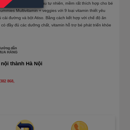
n + Vegies với vị trái dâu tự nhiên, mềm rất thích hợp cho bé
 gummies Multivitamin + veggies với 9 loại vitamin thiết yêu
củ cải đường và bột Atiso. Bằng cách kết hợp với chế độ ăn
có đầy đủ các dưỡng chất, vitamin hỗ trợ bé phát triển khỏe
Hướng dẫn
MUA HÀNG
 nội thành Hà Nội
382 868,