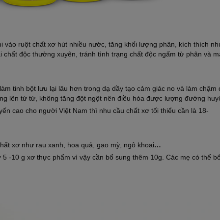
hi vào ruột chất xơ hút nhiều nước, tăng khối lượng phân, kích thích n
ải chất độc thường xuyên, tránh tình trạng chất độc ngấm từ phân và 
làm tinh bột lưu lại lâu hơn trong dạ dầy tạo cảm giác no và làm chậm 
ng lên từ từ, không tăng đột ngột nên điều hòa được lượng đường huyế
n cao cho người Việt Nam thì nhu cầu chất xơ tối thiểu cần là 18-
hất xơ như rau xanh, hoa quả, gạo mỳ, ngô khoai
…
 5 -10 g xơ thực phẩm vì vậy cần bổ sung thêm 10g. Các mẹ có thể b