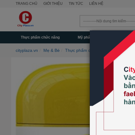
TRANG CHỦ
GIỚI THIỆU
TIN TỨC
LIÊN HỆ
Thực phẩm chức năng
Mỹ phẩm - Làm đẹp
Mẹ & 
cityplaza.vn
Mẹ & Bé
Thực phẩm chức năng cho bé