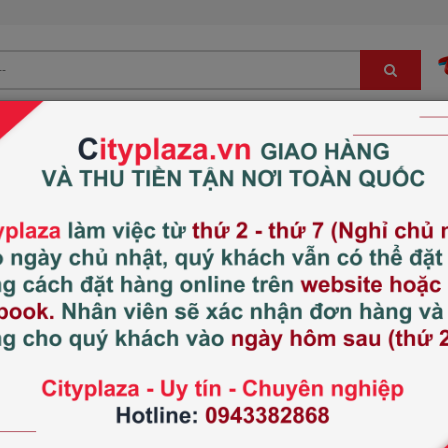
Bé
Đông trùng hạ thảo, sâm, nấm LC
Hàng Nhật nội địa
Kẹo Vita Gummies Kid
bổ sung Vitamin và rau 
Xem thêm:
Thực phẩm chức năng cho
Thương hiệu:
Nature’s way
Xuất xứ:
Australia
Tình trạng:
Còn hàng
210.000 đ
2
Giá thị trường