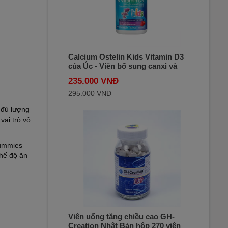
Calcium Ostelin Kids Vitamin D3
của Úc - Viên bổ sung canxi và
vitamin D3 cho bé hôp 90 viên
235.000 VNĐ
295.000 VNĐ
 đủ lượng
vai trò vô
 gummies
chế độ ăn
Viên uống tăng chiều cao GH-
Creation Nhật Bản hộp 270 viên