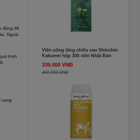
hu động để
máu. Ngoài
Viên uống tăng chiều cao Shinshin
Kakumei hộp 300 viên Nhật Bản
quá trình
t.
335.000 VNĐ
450.000 VNĐ
ổ sung