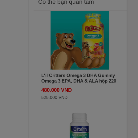
Có thể bạn quan tâm
L'il Critters Omega 3 DHA Gummy
Omega 3 EPA, DHA & ALA hộp 220
viên - Kẹo dẻo bổ sung Omega 3
480.000 VNĐ
DHA cho Bé - mẫu mới
525.000 VNĐ