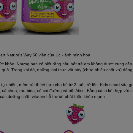
rt Nature's Way 60 viên của Úc - ảnh minh họa
i sức khỏe. Nhưng bạn có biết rằng hầu hết trẻ em không được cung cấp
ủ quả. Trong khi đó, những loại thực vật này (chứa nhiều chất xơ) đóng 
u tự nhiên, mềm rất thích hợp cho bé từ 2 tuổi trở lên. Kids smart vita
ốt, cà chua, rau bina, củ cải đường và bột Atiso. Bằng cách kết hợp với 
các dưỡng chất, vitamin hỗ trợ bé phát triển khỏe mạnh.