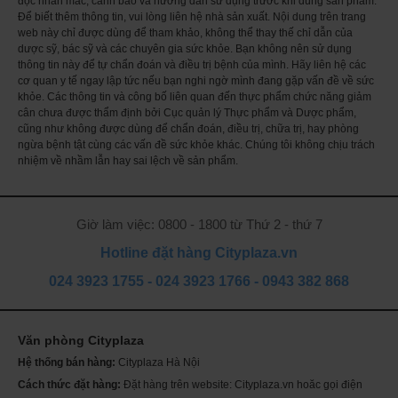
đọc nhãn mác, cảnh báo và hướng dẫn sử dụng trước khi dùng sản phẩm.
mông, làm mềm da ở những vùng bị chai sạn, sần sùi.
Để biết thêm thông tin, vui lòng liên hệ nhà sản xuất. Nội dung trên trang
Hướng dẫn sử dụng
:
web này chỉ được dùng để tham khảo, không thể thay thế chỉ dẫn của
Ngày uống 2 lần, mỗi lần uống 1 viên sau ăn. Nên uống sau bữa ăn
dược sỹ, bác sỹ và các chuyên gia sức khỏe. Bạn không nên sử dụng
khoảng 30 phút.
thông tin này để tự chẩn đoán và điều trị bệnh của mình. Hãy liên hệ các
cơ quan y tế ngay lập tức nếu bạn nghi ngờ mình đang gặp vấn đề về sức
Nên kết hợp vận động nhẹ và chế độ ăn uống hợp lý để đạt hiệu quả tốt
khỏe. Các thông tin và công bố liên quan đến thực phẩm chức năng giảm
nhất
cân chưa được thẩm định bởi Cục quản lý Thực phẩm và Dược phẩm,
Lưu ý:
cũng như không được dùng để chẩn đoán, điều trị, chữa trị, hay phòng
- Sản phẩm này không phải là thuốc và không có tác dụng thay thế thuốc
ngừa bệnh tật cùng các vấn đề sức khỏe khác. Chúng tôi không chịu trách
chữa bệnh. Hiệu quả sử dụng sản phẩm phụ thuộc vào cơ địa của từng
nhiệm về nhầm lẫn hay sai lệch về sản phẩm.
người.
- Không dùng quá liều quy định.
- bảo quản nhiệt độ dưới 25° C.
Giờ làm việc: 0800 - 1800 từ Thứ 2 - thứ 7
- Để sản phẩm tránh xa tầm tay trẻ em.
Hotline đặt hàng Cityplaza.vn
024 3923 1755
-
024 3923 1766
-
0943 382 868
Văn phòng Cityplaza
Th
ch
Hệ thống bán hàng:
Cityplaza Hà Nội
Mỹ
sóc
Cách thức đặt hàng:
Đặt hàng trên website: Cityplaza.vn hoăc gọi điện
Se
da