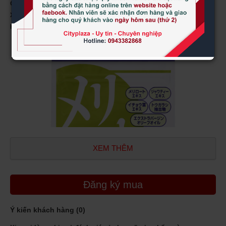
Quy cách:
40 viên
Xuất xứ:
Nhập nguyên hộp từ Nhật Bản
Hãng sản xuất
: DHC
XEM THÊM
Đăng ký mua
Ý kiến khách hàng (
0
)