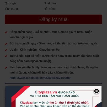
Quốc gia:
Nhật Bản
Tình trạng:
Hết hàng
Đăng ký mua
Hàng chính hãng - Giá rẻ nhất - Mua Combo giá rẻ hơn - Nhận
Voucher giảm giá.
Đổi trả trong 5 ngày - Giao hàng và thu tiền tận nơi trên toàn quốc.
Uy tín - Kinh nghiệm - Chuyên nghiệp.
Tại Hà Nội, bạn sẽ nhận được hàng ngay trong ngày đặt hàng hoặc
sáng hôm sau (ngoài chủ nhật).
Nếu bạn yêu thích cityplaza.vn và muốn cập nhật những thông tin
mới nhất của chúng tôi, hãy Like chúng tôi trên:
https://www.facebook.com/Cityplazavietnam/
×
Tên sản phẩm:
Viên uống hỗ trợ giảm mỡ đùi DHC gói dùng trong 20 ngày
của Nhật Bản