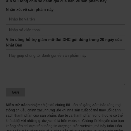
Xin vui lòng chia sẻ đánh giá của bạn về sản phẩm này
Nhận xét về sản phẩm này
Ảnh minh họa
Thành phần trong 2 viên uống Viên uống hỗ trợ giảm mỡ đùi DHC gói
dùng trong 20 ngày của Nhật Bản
n] Dầu ô liu (sản xuất tại Tây Ban Nha), bột chiết xuất melilot, bột chiết xuất
trà java, bột chiết xuất bạch quả, chiết xuất ớt cay/gelatin, glycerin, sáp ong,
Viên uống hỗ trợ giảm mỡ đùi DHC gói dùng trong 20 ngày của
este axit béo glycerin
Nhật Bản
[Hàm lượng] 27,3g [Trọng lượng 1 viên 455mg (1 viên hàm lượng 300mg)
x 60 viên]
[Thông tin dinh dưỡng [mỗi 2 hạt 910mg]] Calo 5,3kcal, Protein 0,27g, Lipid
0,39g, Carbohydrate 0,17g, Muối tương đương 0,002g, Bột chiết xuất
Merilote 200mg, Dầu ô liu nguyên chất 298mg, Bột chiết xuất trà Java
20mg, Bạch quả bột chiết xuất 20mg (flavonoid glycoside 24%, terpene
lactone 6%), chiết xuất ớt đỏ 2mg
Công dụng của Viên uống hỗ trợ giảm mỡ đùi DHC gói dùng trong 20
ngày của Nhật Bản
- Viên thon đùi DHC giúp đẩy nhanh quá trình trao đổi chất, tăng cường
chuyển hóa giúp ngăn chặn sự tích tụ mỡ thừa đặc biệt là vùng đùi, chân,
Miễn trừ trách nhiệm:
Mặc dù chúng tôi luôn cố gắng đảm bảo rằng mọi
mông.
thông tin đều chính xác, nhưng đôi khi nhà sản xuất có thể thay đổi danh
- Tăng cường phân hủy đốt cháy mỡ thừa, giúp cho vùng đùi, chân thon
sách thành phần của sản phẩm. Bao bì và thành phần trong thực tế có thể
gọn, săn chắc.
khác biệt với những gì được mô tả trên website. Chúng tôi khuyến cáo bạn
không nên chỉ dựa trên thông tin được ghi trên website, mà hãy luôn luôn
- Bên cạnh đó, Viên uống thon gọn đùi DHC còn giúp làm sáng da vùng