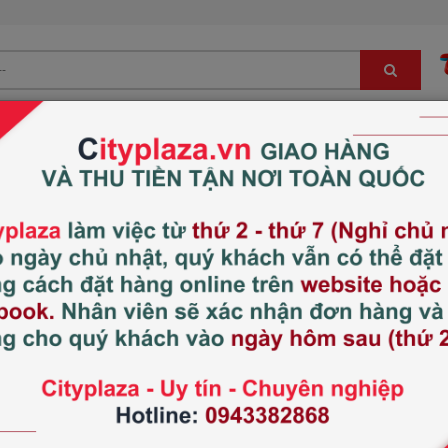
Bé
Đông trùng hạ thảo, sâm, nấm LC
Hàng Nhật nội địa
Viên uống bổ sung Pu
Xem thêm:
Thực phẩm chức năng
Thương hiệu:
Puritan Pride
Xuất xứ:
Mỹ
Tình trạng:
Hết hàng
385.000 đ
4
Giá thị trường