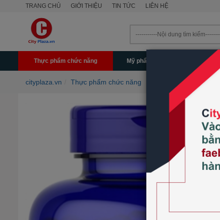
TRANG CHỦ
GIỚI THIỆU
TIN TỨC
LIÊN HỆ
Thực phẩm chức năng
Mỹ phẩm - Làm đẹp
Mẹ & 
cityplaza.vn
Thực phẩm chức năng