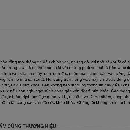
ảo rằng mọi thông tin đều chính xác, nhưng đôi khi nhà sản xuất có t
ần trong thực tế có thể khác biệt với những gì được mô tả trên websi
ghi trên website, mà hãy luôn luôn đọc nhãn mác, cảnh báo và hướng d
lòng liên hệ nhà sản xuất. Nội dung trên trang web này chỉ được dùng 
ác chuyên gia sức khỏe. Bạn không nên sử dụng thông tin này để tự ch
lập tức nếu bạn nghi ngờ mình đang gặp vấn đề về sức khỏe. Các thông 
a được thẩm định bởi Cục quản lý Thực phẩm và Dược phẩm, cũng nh
 bệnh tật cùng các vấn đề sức khỏe khác. Chúng tôi không chịu trách 
ẨM CÙNG THƯƠNG HIỆU