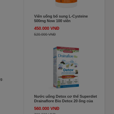
Viên uống bổ sung L-Cysteine
500mg Now 100 viên
450.000 VNĐ
520.000 VNĐ
g.
Nước uống Detox cơ thể Superdiet
Drainaflore Bio Detox 20 ống của
Pháp
560.000 VNĐ