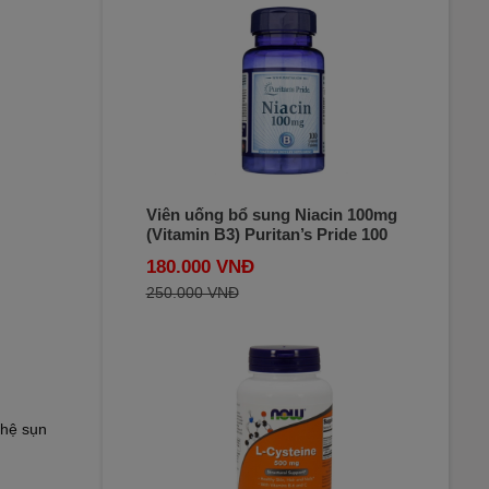
Viên uống bổ sung Niacin 100mg
(Vitamin B3) Puritan’s Pride 100
viên của Mỹ
180.000 VNĐ
250.000 VNĐ
 hệ sụn