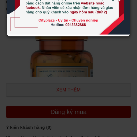
Khối lượng:
100 viên
Hãng sản xuất:
Puritans Pride
Xuất xứ:
Nhập nguyên hộp từ Mỹ
XEM THÊM
Đăng ký mua
Ý kiến khách hàng (
0
)