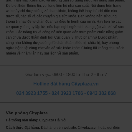
đọc nhãn mác, cảnh báo và hướng dẫn sử dụng trước khi dùng sản phẩm.
✔ Với việc kích thích quá trình sản sinh Collagen, Vitamin C giúp cho làn
Để biết thêm thông tin, vui lòng liên hệ nhà sản xuất. Nội dung trên trang
da khỏe mạnh, đàn hồi, tươi trẻ.
web này chỉ được dùng để tham khảo, không thể thay thế chỉ dẫn của
Thành phần trong mỗi viên uống Viên uống Puritans Pride Vitamin C 500
dược sỹ, bác sỹ và các chuyên gia sức khỏe. Bạn không nên sử dụng
mg With Bioflavonoids & Rose Hips 100 viên của Mỹ
thông tin này để tự chẩn đoán và điều trị bệnh của mình. Hãy liên hệ các
cơ quan y tế ngay lập tức nếu bạn nghi ngờ mình đang gặp vấn đề về sức
Thành phần trong mỗi viên uống
% Giá trị hàng ngày
khỏe. Các thông tin và công bố liên quan đến thực phẩm chức năng giảm
Vitamin C (dưới dạng axit ascoricic)
500 mg
cân chưa được thẩm định bởi Cục quản lý Thực phẩm và Dược phẩm,
Citrus Bioflavonoid Complex (Citrus spp.) (Trái cây)
25 mg
cũng như không được dùng để chẩn đoán, điều trị, chữa trị, hay phòng
Wild Rose Hips (Rosa canina) (trái cây)
14 mg
ngừa bệnh tật cùng các vấn đề sức khỏe khác. Chúng tôi không chịu trách
Thành phần khác:
Cellulose thực vật. Chứa <2%: Silica, Magiê Stearate
nhiệm về nhầm lẫn hay sai lệch về sản phẩm.
thực vật, Acid Stearic thực vật.
Hướng dẫn sử dụng:
Ngày uống 1-2 lần, mỗi lần uống 1 viên sau ăn
Giờ làm việc: 0800 - 1800 từ Thứ 2 - thứ 7
Lưu ý:
Hotline đặt hàng Cityplaza.vn
- Sản phẩm này không phải là thuốc và không có tác dụng thay thế thuốc
chữa bệnh. Hiệu quả sử dụng sản phẩm phụ thuộc vào cơ địa của từng
024 3923 1755
-
024 3923 1766
-
0943 382 868
người.
- Không dùng quá liều quy định.
- Lưu trữ dưới 30° C.
Văn phòng Cityplaza
- Để sản phẩm tránh xa tầm tay trẻ em.
Th
ch
Hệ thống bán hàng:
Cityplaza Hà Nội
- Nên kết hợp với chế độ ăn uống cân bằng lành mạnh khi sử dụng sản
Mỹ
sóc
phẩm
Cách thức đặt hàng:
Đặt hàng trên website: Cityplaza.vn hoăc gọi điện
Se
da