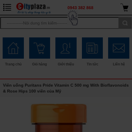
0943 382 868
Trang chủ
Giỏ hàng
Giới thiệu
Tin tức
Liên hệ
Viên uống Puritans Pride Vitamin C 500 mg With Bioflavonoids
& Rose Hips 100 viên của Mỹ