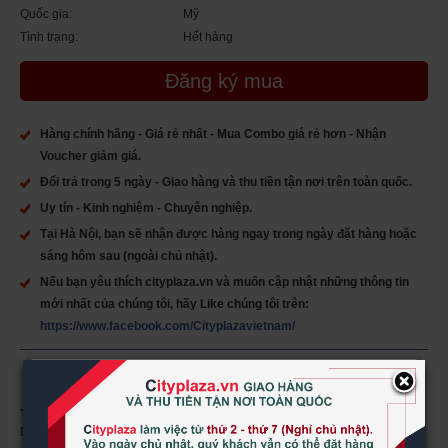
Quốc gia:
Mỹ
Tình trạng:
Hết hàng
Đăng ký mua
Hàng chính hãng - Giá rẻ nhất - Mua Combo giá rẻ hơn - Nhận
Voucher giảm giá.
Đổi trả trong 5 ngày - Giao hàng và thu tiền tận nơi trên toàn quốc.
Uy tín - Kinh nghiệm - Chuyên nghiệp.
Tại Hà Nội, bạn sẽ nhận được hàng ngay trong ngày đặt hàng hoặc
sáng hôm sau (ngoài chủ nhật).
Nếu bạn yêu thích cityplaza.vn và muốn cập nhật những thông tin
mới nhất của chúng tôi, hãy Like chúng tôi trên:
https://www.facebook.com/Cityplazavietnam/
×
Tên sản phẩm:
Viên uống Puritans Pride Vitamin C 500 mg With
Bioflavonoids & Rose Hips 100 viên của Mỹ