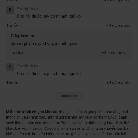
- Hỗ trợ tăng cường và cân bằng nội tiết tố, tăng khả năng ham muốn ở
Su thị thảo
S
phụ nữ
Cho hỏi thuốc này có trị mất ngủ ko
- Hỗ trợ cải thiện các triệu chứng tiền mãn kinh như khô hạn, khó ngủ, đổ
mồ hôi về đêm…
Trả lời
●
4 năm trước.
- Hỗ trợ nâng cao chất lượng trứng ở phụ nữ, đặc biệt tốt đối với phụ nữ
Cityplaza.vn
trứng kém, chuẩn bị làm IVF
dạ sản phẩm này không trị mất ngủ ạ
- Hỗ trợ cải thiện các dấu hiệu của tuổi tác với cơ thể
- Tăng cường sức mạnh các cơ bắp, hạn chế quá trình mất cơ
Trả lời
●
4 năm trước.
- Nâng cao sức đề kháng cho cơ thể
- Cải thiện trí nhớ, giúp thần kinh minh mẫn, tăng sự tập trung
Su thị thảo
S
- Tăng năng lượng và sức sống
Cho hỏi thuốc này có trị mất ngủ ko
- Nâng cao chất lượng giấc ngủ
Trả lời
●
4 năm trước.
- Cải thiện khả năng đối phó với tình trạng căng thẳng kéo dài.
Viên uống DHEA 25mg Puritan's Pride của Mỹ có tốt không?
Xem thêm
- DHEA 25mg Puritan's Pride của Mỹ được sáng tạo và điều chế trên cơ sở
khoa học được xác minh, thành phần nguyên liệu làm nên viên nang chiết
xuất từ tự nhiên, không chứa chất gây dị ứng, chất bảo quản ảnh hưởng
Miễn trừ trách nhiệm:
Mặc dù chúng tôi luôn cố gắng đảm bảo rằng mọi
đến sức khỏe. Với hàm lượng phù hợp DHEA 25mg mỗi ngày giúp hỗ trợ
thông tin đều chính xác, nhưng đôi khi nhà sản xuất có thể thay đổi danh
điều hòa và cân bằng tiết tố, hỗ trợ điều hòa kinh nguyệt, hỗ trợ sinh sản
sách thành phần của sản phẩm. Bao bì và thành phần trong thực tế có thể
cho cả nữ giới.
khác biệt với những gì được mô tả trên website. Chúng tôi khuyến cáo bạn
không nên chỉ dựa trên thông tin được ghi trên website, mà hãy luôn luôn
- Viên uống DHEA 25mg được chứng nhận bởi GMP Hoa Kỳ về chất lượng