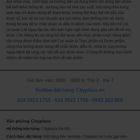
đọc nhãn mác, cảnh báo và hướng dẫn sử dụng trước khi dùng sản phẩm.
và độ an toàn. Sản phẩm được thử nghiệm và đưa vào sử dụng với phản
Để biết thêm thông tin, vui lòng liên hệ nhà sản xuất. Nội dung trên trang
hồi tích cực đã và đang được rất nhiều quốc gia tin dùng.
web này chỉ được dùng để tham khảo, không thể thay thế chỉ dẫn của
- Viên uống DHEA 25mg được sản xuất từ nguyên liệu tự nhiên, không
dược sỹ, bác sỹ và các chuyên gia sức khỏe. Bạn không nên sử dụng
chứa lúa mì, trứng, sữa, đậu nành, gluten, sản phẩm động vật, màu nhân
thông tin này để tự chẩn đoán và điều trị bệnh của mình. Hãy liên hệ các
tạo hay chất bảo quản, không gây tác dụng phụ cho người dùng.
cơ quan y tế ngay lập tức nếu bạn nghi ngờ mình đang gặp vấn đề về sức
Thành phần của DHEA 25mg Puritan's Pride
khỏe. Các thông tin và công bố liên quan đến thực phẩm chức năng giảm
cân chưa được thẩm định bởi Cục quản lý Thực phẩm và Dược phẩm,
- DHEA: 25mg
cũng như không được dùng để chẩn đoán, điều trị, chữa trị, hay phòng
- Và một số thành phần phụ khác
ngừa bệnh tật cùng các vấn đề sức khỏe khác. Chúng tôi không chịu trách
- DHEA 25mg Puritan's Pride được sản xuất từ nguyên liệu tự nhiên, không
nhiệm về nhầm lẫn hay sai lệch về sản phẩm.
chứa lúa mì, trứng, sữa, đậu nành, gluten, sản phẩm động vật, màu nhân
tạo hay chất bảo quản.
Hướng dẫn sử dụng
Giờ làm việc: 0800 - 1800 từ Thứ 2 - thứ 7
- Uống 1 viên mỗi ngày sau bữa ăn
Lưu ý:
Hotline đặt hàng Cityplaza.vn
- Không uống quá liều
024 3923 1755
-
024 3923 1766
-
0943 382 868
- Không dùng puritan's pride dhea cho phụ nữ mang thai hoặc đang cho
con bú
- Sản phẩm này không phải là thuốc và không thay thế thuôc chữa bệnh,
Văn phòng Cityplaza
hiệu quả phụ thuộc cơ địa từng người
Th
ch
- Tham khảo ý kiến của bác sĩ trước khi dùng
Hệ thống bán hàng:
Cityplaza Hà Nội
Mỹ
sóc
Một số câu hỏi thường gặp về sản phẩm
Cách thức đặt hàng:
Đặt hàng trên website: Cityplaza.vn hoăc gọi điện
Se
da