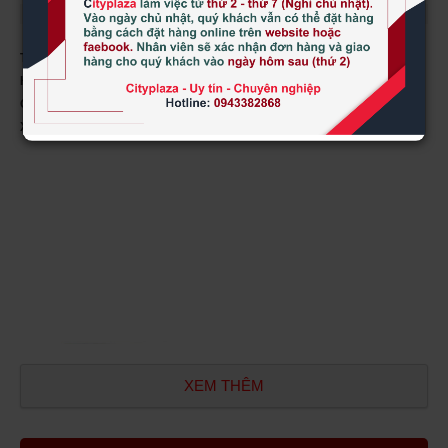
Tên sản phẩm:
Viên uống hỗ trợ Vitatree Kidney Tonic 100 viên của Úc
Hãng sản xuất:
Vitatree
Quy cách:
100 viên
Xuất xứ:
Nhập nguyên hộp từ Úc
XEM THÊM