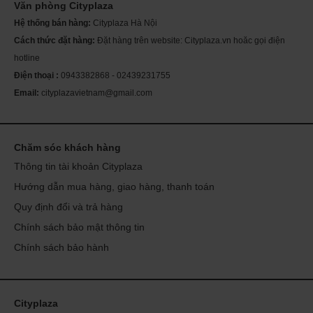
Văn phòng Cityplaza
Th
ch
Hệ thống bán hàng:
Cityplaza Hà Nội
Mỹ
sóc
Cách thức đặt hàng:
Đặt hàng trên website: Cityplaza.vn hoăc gọi điện
Se
da
hotline
Điện thoại :
0943382868 - 02439231755
Email:
cityplazavietnam@gmail.com
Chăm sóc khách hàng
Thông tin tài khoản Cityplaza
Hướng dẫn mua hàng, giao hàng, thanh toán
Quy định đổi và trả hàng
Chính sách bảo mật thông tin
Chính sách bảo hành
Cityplaza