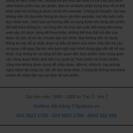
thông tin đều chính xác, nhưng đôi khi nhà sản xuất có thể thay đổi danh
sách thành phần của sản phẩm. Bao bì và thành phần trong thực tế có thể
Hạt Petroselinum crispum (Parsley) (Mùi tây) 1000mg
khác biệt với những gì được mô tả trên website. Chúng tôi khuyến cáo bạn
Quả Schisandra chinesis (Schisandra) (Ngũ vị tử) 500mg
không nên chỉ dựa trên thông tin được ghi trên website, mà hãy luôn luôn
Equisetum arvense stem 1000mg
đọc nhãn mác, cảnh báo và hướng dẫn sử dụng trước khi dùng sản phẩm.
Quả Juniperus communis 667mg
Để biết thêm thông tin, vui lòng liên hệ nhà sản xuất. Nội dung trên trang
web này chỉ được dùng để tham khảo, không thể thay thế chỉ dẫn của
Thảo mộc Urtica dioica (Nettle) (Tầm ma) 667mg
dược sỹ, bác sỹ và các chuyên gia sức khỏe. Bạn không nên sử dụng
Hướng dẫn sử dụng Viên uống hỗ trợ Vitatree Kidney Tonic 100 viên
thông tin này để tự chẩn đoán và điều trị bệnh của mình. Hãy liên hệ các
của Úc
cơ quan y tế ngay lập tức nếu bạn nghi ngờ mình đang gặp vấn đề về sức
khỏe. Các thông tin và công bố liên quan đến thực phẩm chức năng giảm
Ngày uống 2 lần, mỗi lần 2 viên, sau ăn
cân chưa được thẩm định bởi Cục quản lý Thực phẩm và Dược phẩm,
Lưu ý:
cũng như không được dùng để chẩn đoán, điều trị, chữa trị, hay phòng
Sản phẩm này không phải là thuốc và không có tác dụng thay thế thuốc
ngừa bệnh tật cùng các vấn đề sức khỏe khác. Chúng tôi không chịu trách
chữa bệnh. Hiệu quả sử dụng sản phẩm phụ thuộc vào cơ địa của từng
nhiệm về nhầm lẫn hay sai lệch về sản phẩm.
người.
Không dùng sản phẩm này cho trẻ em dưới 16 tuổi
Nếu đang mang thai, cho con bú hoặc đang dùng các loại thuốc hãy hỏi ý
Giờ làm việc: 0800 - 1800 từ Thứ 2 - thứ 7
kiến bác sĩ trước khi sử dụng
Bảo quản ở nhiệt độ dưới 30 độ và tránh ánh nắng mặt trời trực tiếp.
Hotline đặt hàng Cityplaza.vn
Không dùng nếu viên bị vỡ.
024 3923 1755
-
024 3923 1766
-
0943 382 868