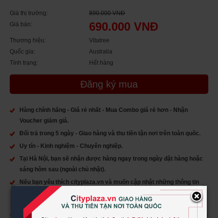
Giá thị trường:
890.000 VNĐ
690.000 VNĐ
Giá bán:
Thương hiệu:
Vitatree
Quốc gia:
Australia
Tình trạng:
Hết hàng
Đăng ký mua
Hàng chính hãng - Giá rẻ nhất - Mua Combo giá rẻ hơn - Nhận
Voucher giảm giá.
Đổi trả trong 5 ngày - Giao hàng và thu tiền tận nơi trên toàn quốc.
Uy tín - Kinh nghiệm - Chuyên nghiệp.
Tại Hà Nội, bạn sẽ nhận được hàng ngay trong ngày đặt hàng hoặc
sáng hôm sau (ngoài chủ nhật).
Nếu bạn yêu thích cityplaza.vn và muốn cập nhật những thông tin
mới nhất của chúng tôi, hãy Like chúng tôi trên:
×
https://www.facebook.com/Cityplazavietnam/