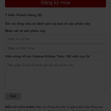
Đăng ký mua
Ý kiến khách hàng (
0
)
Xin vui lòng chia sẻ đánh giá của bạn về sản phẩm này
Nhận xét về sản phẩm này
Ảnh minh họa
Viên uống hỗ trợ Vitatree Kidney Tonic 100 viên của Úc
Công dụng của Viên uống hỗ trợ Vitatree Kidney Tonic 100 viên của Úc
✓
Hỗ trợ thận và túi mật từ các thành phần thảo mộc tự nhiên.
✓
Cordyceps Sinensis giúp tăng cường năng lượng và sức khỏe tổng thể.
✓
Cải thiện đau lưng, hỗ trợ các cơ tứ chi duy trì sức lực.
✓
Schisandra Chinesis giúp tăng cường khí, do đó giúp bổ thận.
✓
Tăng sức đề kháng của cơ thể và hỗ trợ quá trình sinh lý bằng cách tăng
cường năng lượng và sức bền.
Thành phần trong mỗi viên uống hỗ trợ Vitatree Kidney Tonic 100 viên
của Úc
Miễn trừ trách nhiệm:
Mặc dù chúng tôi luôn cố gắng đảm bảo rằng mọi
Cordyceps sinensis (Cordyceps) (Đông trùng hạ thảo) cả cây 833mg