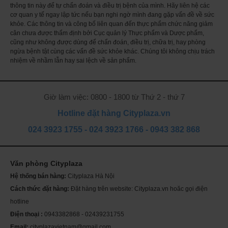
thông tin này để tự chẩn đoán và điều trị bệnh của mình. Hãy liên hệ các
cơ quan y tế ngay lập tức nếu bạn nghi ngờ mình đang gặp vấn đề về sức
khỏe. Các thông tin và công bố liên quan đến thực phẩm chức năng giảm
cân chưa được thẩm định bởi Cục quản lý Thực phẩm và Dược phẩm,
cũng như không được dùng để chẩn đoán, điều trị, chữa trị, hay phòng
ngừa bệnh tật cùng các vấn đề sức khỏe khác. Chúng tôi không chịu trách
nhiệm về nhầm lẫn hay sai lệch về sản phẩm.
Giờ làm việc: 0800 - 1800 từ Thứ 2 - thứ 7
Hotline đặt hàng Cityplaza.vn
024 3923 1755
-
024 3923 1766
-
0943 382 868
Văn phòng Cityplaza
Th
ch
Hệ thống bán hàng:
Cityplaza Hà Nội
Mỹ
sóc
Cách thức đặt hàng:
Đặt hàng trên website: Cityplaza.vn hoăc gọi điện
Se
da
hotline
Điện thoại :
0943382868 - 02439231755
Email:
cityplazavietnam@gmail.com