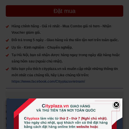
Đặt mua
Hàng chính hãng - Giá rẻ nhất - Mua Combo giá rẻ hơn - Nhận
Voucher giảm giá.
Đổi trả trong 5 ngày - Giao hàng và thu tiền tận nơi trên toàn quốc.
Uy tín - Kinh nghiệm - Chuyên nghiệp.
Tại Hà Nội, bạn sẽ nhận được hàng ngay trong ngày đặt hàng hoặc
sáng hôm sau (ngoài chủ nhật).
Nếu bạn yêu thích cityplaza.vn và muốn cập nhật những thông tin
mới nhất của chúng tôi, hãy Like chúng tôi trên:
https://www.facebook.com/Cityplazavietnam/
×
Tên sản phẩm:
Viên uống CoQ10 Blackmores 150mg Úc hộp 90 viên của
Úc
Quy cách:
hộp 90 viên
Xuất xứ:
Nhập nguyên hộp từ Úc