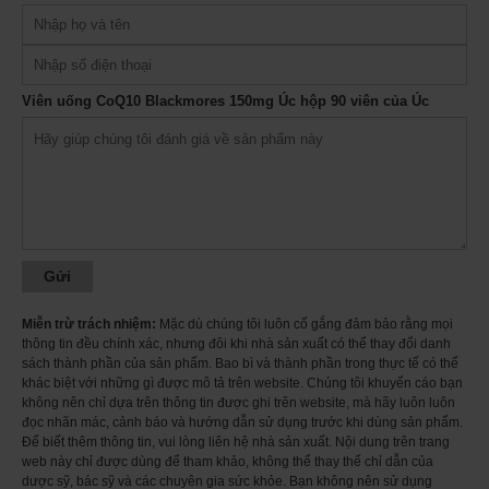
Công dụng của
Viên uống CoQ10 Blackmores 150mg Úc hộp 90 viên của
Úc
Hỗ trợ Điều hòa huyết áp.
Hỗ trợ chức năng tim, tốt cho người có nguy cơ mắc bệnh tim hoặc có
biến chứng tim.
Viên uống CoQ10 Blackmores 150mg Úc hộp 90 viên của Úc
Hỗ trợ Duy trì và cải thiện hoạt động của tim, não, cơ bắp.
Hỗ trợ Cung cấp chất chống oxy hóa cho cơ thể
Hỗ trợ Giảm cholesterol trong máu
Hướng dẫn sử dụng:
Ngày uống 1 viên sau ăn.
Lưu ý:
Nếu bạn đang mang thai, cho con bú hoặc đang điều trị dùng các loại
thuốc chữa bệnh, hãy hỏi ý kiến bác sĩ trước khi sử dụng.
Không sử dụng khi thuốc bị vỡ hoặc bị sứt mẻ
Miễn trừ trách nhiệm:
Mặc dù chúng tôi luôn cố gắng đảm bảo rằng mọi
thông tin đều chính xác, nhưng đôi khi nhà sản xuất có thể thay đổi danh
Sản phẩm này không phải là thuốc và không có tác dụng thay thế thuốc
sách thành phần của sản phẩm. Bao bì và thành phần trong thực tế có thể
chữa bệnh. Hiệu quả tùy thuộc cơ địa của từng người.
khác biệt với những gì được mô tả trên website. Chúng tôi khuyến cáo bạn
không nên chỉ dựa trên thông tin được ghi trên website, mà hãy luôn luôn
đọc nhãn mác, cảnh báo và hướng dẫn sử dụng trước khi dùng sản phẩm.
Để biết thêm thông tin, vui lòng liên hệ nhà sản xuất. Nội dung trên trang
web này chỉ được dùng để tham khảo, không thể thay thế chỉ dẫn của
dược sỹ, bác sỹ và các chuyên gia sức khỏe. Bạn không nên sử dụng