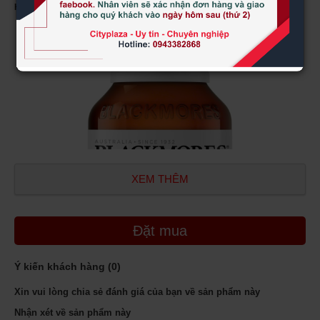
Hãng sản xuất
: Blackmores
XEM THÊM
Đặt mua
Ý kiến khách hàng (
0
)
Xin vui lòng chia sẻ đánh giá của bạn về sản phẩm này
Nhận xét về sản phẩm này