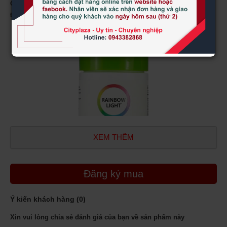
Quy cách sản phẩm:
200 viên
Đối tuổi sử dụng:
dành cho phụ nữ tiền mãn kinh
XEM THÊM
Đăng ký mua
Ý kiến khách hàng (
0
)
Xin vui lòng chia sẻ đánh giá của bạn về sản phẩm này