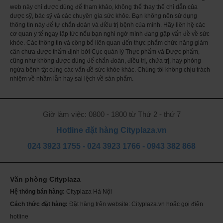
Riboflavin (vitamin B2)
web này chỉ được dùng để tham khảo, không thể thay thế chỉ dẫn của
1,923%
25 mg
dược sỹ, bác sỹ và các chuyên gia sức khỏe. Bạn không nên sử dụng
Niacin (as niacinamide)
thông tin này để tự chẩn đoán và điều trị bệnh của mình. Hãy liên hệ các
18%
cơ quan y tế ngay lập tức nếu bạn nghi ngờ mình đang gặp vấn đề về sức
30 mg
khỏe. Các thông tin và công bố liên quan đến thực phẩm chức năng giảm
Vitamin B6 (as pyridoxine hydrochloride)
cân chưa được thẩm định bởi Cục quản lý Thực phẩm và Dược phẩm,
1,765%
30 mg
cũng như không được dùng để chẩn đoán, điều trị, chữa trị, hay phòng
Folate (as folic acid)
ngừa bệnh tật cùng các vấn đề sức khỏe khác. Chúng tôi không chịu trách
333%
nhiệm về nhầm lẫn hay sai lệch về sản phẩm.
1,333 mcg DFE (800 mcg folic acid)
Vitamin B12 (as cyanocobalamin)
4,167%
100 mcg
Giờ làm việc: 0800 - 1800 từ Thứ 2 - thứ 7
Biotin
667%
200 mcg
Hotline đặt hàng Cityplaza.vn
Pantothenic Acid (as calcium pantothenate)
024 3923 1755
-
024 3923 1766
-
0943 382 868
600%
30 mg
Choline (as choline bitartrate)
5%
25 mg
Văn phòng Cityplaza
Calcium (as calcium carbonate, calcium citrate-malate)
Th
ch
15%
Hệ thống bán hàng:
Cityplaza Hà Nội
200 mg
Mỹ
sóc
Cách thức đặt hàng:
Đặt hàng trên website: Cityplaza.vn hoăc gọi điện
Magnesium (as magnesium oxide)
Se
da
12%
hotline
50 mg