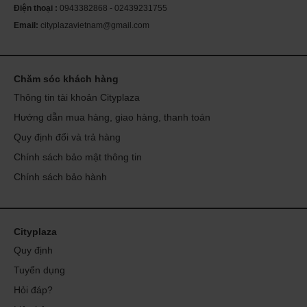
Điện thoại :
0943382868 - 02439231755
Zinc (as zinc citrate)
91%
10 mg
Email:
cityplazavietnam@gmail.com
Selenium (as selenium L-methionine complex, selenium chelate)
364%
200 mcg
Copper (as copper chelate)
Chăm sóc khách hàng
111%
1 mg
Thông tin tài khoản Cityplaza
Manganese (as manganese citrate)
217%
Hướng dẫn mua hàng, giao hàng, thanh toán
5 mg
Chromium (as as chromium amino nicotinate)
Quy định đổi và trả hàng
571%
200 mcg
Chính sách bảo mật thông tin
Molybdenum (as molybdenum chelate)
Chính sách bảo hành
222%
100 mcg
Organic spirulina
†
75 mg
Citrus (fruit) bioflavonoid extract
Cityplaza
†
25 mg
Quy định
Betaine hydrochloride
Tuyển dụng
†
20 mg
Hỏi đáp?
Black Cohosh Herbal Blend
†