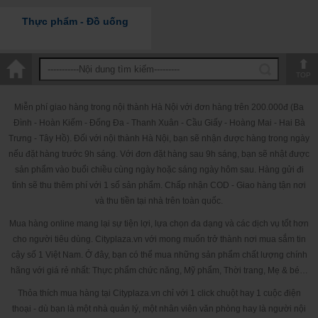
những tác nhân gây bệnh. Bên cạnh đó, Lutein có trong thuốc là một chất
có khả năng tốt trong vấn đề thị lực ở người già.
Thực phẩm - Đồ uống
Hỗ trợ hệ xương, tuyến vú và ruột kết khỏe mạnh: Cung cấp đẩy đủ
calci và vitamin D-3 mỗi ngày cho cơ thể giúp răng và xương chắc khỏe.
Bổ sung đều đặn canxi và vitamin D suốt cuộc đời giúp giảm thiểu lớn
nguy cơ loãng xương. Các nghiên cứu gần đây chỉ ra rằng bổ sung vitamin
TOP
D hàng ngày hỗ trợ tuyến vú và ruột kết. Giúp hạn chế rất nhiều bệnh tật
khi tuổi già kéo đến và tốt cho sức khỏe.
Miễn phí giao hàng trong nội thành Hà Nội với đơn hàng trên 200.000đ (Ba
Điều hòa nội tiết tố, đặc biệt là nội tiết tố nữ estrogen cho phụ nữ
Đình - Hoàn Kiếm - Đống Đa - Thanh Xuân - Cầu Giấy - Hoàng Mai - Hai Bà
ngoài 35 tuổi
Trưng - Tây Hồ). Đối với nội thành Hà Nội, bạn sẽ nhận được hàng trong ngày
Giảm nhanh các triệu chứng ra mồ hôi đêm, bốc hỏa, hồi hộp, thay
nếu đặt hàng trước 9h sáng. Với đơn đặt hàng sau 9h sáng, bạn sẽ nhật được
đổi tâm trạng… ở phụ nữ tiền mãn kinh, mãn kinh.
sản phẩm vào buổi chiều cùng ngày hoặc sáng ngày hôm sau. Hàng gửi đi
Viên uống 𝗠𝗲𝗻𝗼𝗽𝗮𝘂𝘀𝗲 𝗢𝗻𝗲 bổ sung canxi, khi nồng độ hoocmon
tỉnh sẽ thu thêm phí với 1 số sản phẩm. Chấp nhận COD - Giao hàng tận nơi
estrogen tăng giúp cho dây trằng và sụn phát triển tốt, không gây các
chứng đau khớp , đau xương, tránh được loãng xương, viêm khớp.
và thu tiền tại nhà trên toàn quốc.
Vitamine B complex, ginkgo, choline giúp Giảm STRESS, tốt cho não
Mua hàng online mang lại sự tiện lợi, lựa chọn đa dạng và các dịch vụ tốt hơn
bộ, hệ thần kinh nhờ, giúp tinh thần thoải mái, mất cảm giác khó chịu, cơ
cho người tiêu dùng. Cityplaza.vn với mong muốn trở thành nơi mua sắm tin
thể khỏe mạnh, mất cảm giác cáu gắt, buồn phiền.
cậy số 1 Việt Nam. Ở đây, bạn có thể mua những sản phẩm chất lượng chính
Cải thiện nồng độ estrogen giúp da giảm nếp nhăn, chống nám da,
hãng với giá rẻ nhất: Thực phẩm chức năng, Mỹ phẩm, Thời trang, Mẹ & bé…
xạm da, giúp da căng mịn, sắc mặt hồng hào, tươi trẻ.
Bên cạnh đó còn giúp phụ nữ ngủ ngon, sâu giấc hơn. giúp tinh thần
Thỏa thích mua hàng tại Cityplaza.vn chỉ với 1 click chuột hay 1 cuộc điện
thoải mái, vui vẻ.
thoại - dù bạn là một nhà quản lý, một nhân viên văn phòng hay là người nội
Hướng dẫn sử dụng: