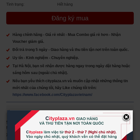
Tình trạng:
Hết hàng
Đăng ký mua
Hàng chính hãng - Giá rẻ nhất - Mua Combo giá rẻ hơn - Nhận
Voucher giảm giá.
Đổi trả trong 5 ngày - Giao hàng và thu tiền tận nơi trên toàn quốc.
Uy tín - Kinh nghiệm - Chuyên nghiệp.
Tại Hà Nội, bạn sẽ nhận được hàng ngay trong ngày đặt hàng hoặc
sáng hôm sau (ngoài chủ nhật).
Nếu bạn yêu thích cityplaza.vn và muốn cập nhật những thông tin
mới nhất của chúng tôi, hãy Like chúng tôi trên:
https://www.facebook.com/Cityplazavietnam/
×
Sản phẩm
: Viên uống bổ sung vitamin tổng hợp Rainbow Light
Menopause One Multivitamin hộp 90 viên của Mỹ
Xuất xứ:
Mỹ