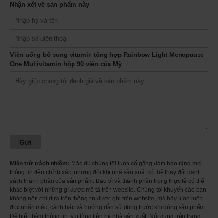
Nhận xét về sản phẩm này
Ảnh minh họa
Thành phần trong 1 viên uống
bổ sung vitamin tổng hợp Rainbow Light
Menopause One Multivitamin hộp 90 viên của Mỹ
Supplement Facts
Serving Size 1 Tablet
Viên uống bổ sung vitamin tổng hợp Rainbow Light Menopause
One Multivitamin hộp 90 viên của Mỹ
Servings per Container 90
Amount Per Serving
% DV
Vitamin A (as retinyl palmitate, 30% as beta-carotene)
167%
1,500 mcg
Vitamin C (ascorbic acid)
167%
150 mg
Vitamin D (as cholecalciferol)
50%
10 mcg
Vitamin E (as d-alpha tocopheryl succinate)
134%
20.1 mg
Miễn trừ trách nhiệm:
Mặc dù chúng tôi luôn cố gắng đảm bảo rằng mọi
thông tin đều chính xác, nhưng đôi khi nhà sản xuất có thể thay đổi danh
Vitamin K (as phytonadione)
sách thành phần của sản phẩm. Bao bì và thành phần trong thực tế có thể
83%
100 mcg
khác biệt với những gì được mô tả trên website. Chúng tôi khuyến cáo bạn
Thiamin (as thiamin mononitrate)
không nên chỉ dựa trên thông tin được ghi trên website, mà hãy luôn luôn
2,500%
đọc nhãn mác, cảnh báo và hướng dẫn sử dụng trước khi dùng sản phẩm.
30 mg
Để biết thêm thông tin, vui lòng liên hệ nhà sản xuất. Nội dung trên trang