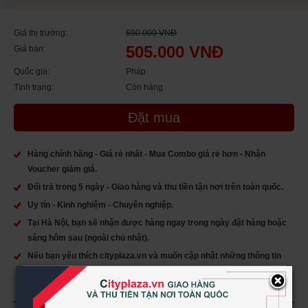
Giá thị trường:
690.000 VNĐ
505.000 VNĐ
Giá bán:
Quốc gia:
Pháp
Tình trạng:
Còn hàng
Đặt mua
Hàng chính hãng - Giá rẻ nhất - Mua Combo giá rẻ hơn - Nhận
Voucher giảm giá.
Đổi trả trong 5 ngày - Giao hàng và thu tiền tận nơi trên toàn quốc.
Uy tín - Kinh nghiệm - Chuyên nghiệp.
Tại Hà Nội, bạn sẽ nhận được hàng ngay trong ngày đặt hàng hoặc
sáng hôm sau (ngoài chủ nhật).
Nếu bạn yêu thích cityplaza.vn và muốn cập nhật những thông tin
mới nhất của chúng tôi, hãy Like chúng tôi trên:
×
https://www.facebook.com/Cityplazavietnam/