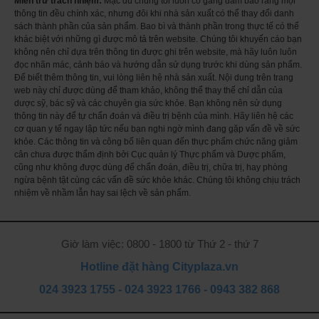
Miễn trừ trách nhiệm:
Mặc dù chúng tôi luôn cố gắng đảm bảo rằng mọi
(i.e. 150% of the Nutritional Reference Values)
thông tin đều chính xác, nhưng đôi khi nhà sản xuất có thể thay đổi danh
Reduced Glutathione … 50 mg
sách thành phần của sản phẩm. Bao bì và thành phần trong thực tế có thể
Colloidal anhydrous silica … 1 mg
khác biệt với những gì được mô tả trên website. Chúng tôi khuyến cáo bạn
Công dụng của Viên uống bổ sung Collagen Marin của Nat & Form 90
không nên chỉ dựa trên thông tin được ghi trên website, mà hãy luôn luôn
viên của Pháp
đọc nhãn mác, cảnh báo và hướng dẫn sử dụng trước khi dùng sản phẩm.
✔ Hỗ trợ bổ sung collagen cho da
Để biết thêm thông tin, vui lòng liên hệ nhà sản xuất. Nội dung trên trang
✔ Duy trì độ đàn hồi, căng mịn cho da
web này chỉ được dùng để tham khảo, không thể thay thế chỉ dẫn của
dược sỹ, bác sỹ và các chuyên gia sức khỏe. Bạn không nên sử dụng
✔ Phục hồi, tái tạo da, khắc phục các khuyết điểm
thông tin này để tự chẩn đoán và điều trị bệnh của mình. Hãy liên hệ các
✔ Thu hẹp lỗ chân lông
cơ quan y tế ngay lập tức nếu bạn nghi ngờ mình đang gặp vấn đề về sức
✔ Dưỡng ẩm từ bên trong, ngăn ngừa mất nước, sần sùi, khô ráp
khỏe. Các thông tin và công bố liên quan đến thực phẩm chức năng giảm
cân chưa được thẩm định bởi Cục quản lý Thực phẩm và Dược phẩm,
✔ Hỗ trợ giúp da rạng rỡ, tươi tắn hơn
cũng như không được dùng để chẩn đoán, điều trị, chữa trị, hay phòng
✔ Làm sáng da, giảm sản sinh hắc tố melanin, nám tàn nhang
ngừa bệnh tật cùng các vấn đề sức khỏe khác. Chúng tôi không chịu trách
✔ Chống oxy hóa, làm chậm quá trình lão hóa da
nhiệm về nhầm lẫn hay sai lệch về sản phẩm.
✔ Collagen còn giúp làm đẹp tóc, giảm gãy rụng tóc
Hướng dẫn sử dụng
Uống mỗi ngày 1 viên vào trước bữa ăn 30 phút, hoặc trước khi đi ngủ.
Giờ làm việc: 0800 - 1800 từ Thứ 2 - thứ 7
Bảo quản nơi khô ráo, thoáng mát, tránh ánh nắng trực tiếp.
Hotline đặt hàng Cityplaza.vn
Lắc đều trước khi uống
Lưu ý:
024 3923 1755
-
024 3923 1766
-
0943 382 868
Sản phẩm không phải là thuốc và không có tác dụng thay thế thuốc chữa
bệnh