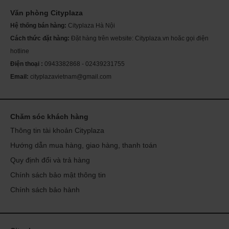
Sản phẩm dành cho người lớn trên 18 tuổi
Văn phòng Cityplaza
Nếu đang mang thai, cho con bú hoặc đang dùng các loại thuốc chữa
Th
ch
Hệ thống bán hàng:
Cityplaza Hà Nội
bệnh khác, hỏi ý kiến bác sĩ trước khi sử dụng.
Mỹ
sóc
Cách thức đặt hàng:
Đặt hàng trên website: Cityplaza.vn hoăc gọi điện
Để sản phẩm tránh xa tầm tay của trẻ em.
Se
da
hotline
Không sử dụng sản phẩm nếu seal sản phẩm bị rách hoặc bị mất.
Điện thoại :
0943382868 - 02439231755
Email:
cityplazavietnam@gmail.com
Chăm sóc khách hàng
Thông tin tài khoản Cityplaza
Hướng dẫn mua hàng, giao hàng, thanh toán
Quy định đổi và trả hàng
Chính sách bảo mật thông tin
Chính sách bảo hành