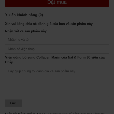
Đặt mua
Ý kiến khách hàng (
0
)
Xin vui lòng chia sẻ đánh giá của bạn về sản phẩm này
Nhận xét về sản phẩm này
Viên uống bổ sung Collagen Marin của Nat & Form 90 viên của
Ảnh minh họa
Pháp
Thành phần trong 1 viên uống bổ sung Collagen Marin của Nat & Form
90 viên của Pháp
Sunflower seed oil … 350 mg
Marine collagen Naticol® 1000 … 250 mg
L-lysine … 160mg
Grape seed oil … 150 mg
Evening primrose seed oil … 100 mg
Of which Gamma-linolenic acids (GLA)… 10 mg
Zinc element … 15 mg