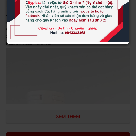
Tên sản phẩm:
Viên uống bổ sung Collagen Marin của Nat & Form 90 viên
của Pháp
Quy cách:
90 viên
Xuất xứ:
Nhập nguyên hộp từ Pháp
Hãng sản xuất
: Nat & Form
XEM THÊM