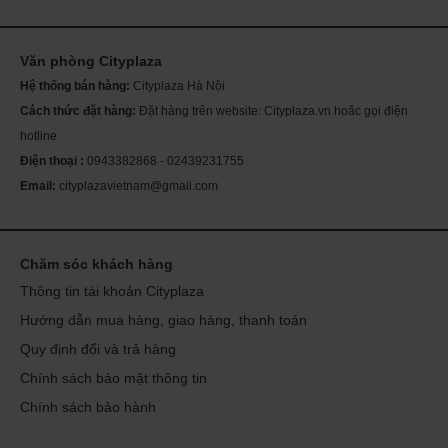
Văn phòng Cityplaza
Th
ch
Hệ thống bán hàng:
Cityplaza Hà Nội
Mỹ
sóc
Cách thức đặt hàng:
Đặt hàng trên website: Cityplaza.vn hoăc gọi điện
Se
da
hotline
Điện thoại :
0943382868 - 02439231755
Email:
cityplazavietnam@gmail.com
Chăm sóc khách hàng
Thông tin tài khoản Cityplaza
Hướng dẫn mua hàng, giao hàng, thanh toán
Quy định đổi và trả hàng
Chính sách bảo mật thông tin
Chính sách bảo hành