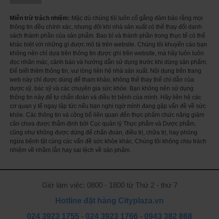
máy tính, điện thoại, màn hình tivi, các tật khúc xạ (cận thị, viễn thị, loạn thị).
Miễn trừ trách nhiệm:
Mặc dù chúng tôi luôn cố gắng đảm bảo rằng mọi
Chiết suất bổ sung từ Lutein (tp hiện diện rất nhiều trong mắt với chức
thông tin đều chính xác, nhưng đôi khi nhà sản xuất có thể thay đổi danh
năng lọc ánh sáng xanh) và các dưỡng chất, hoạt chất sinh học từ tự nhiên
sách thành phần của sản phẩm. Bao bì và thành phần trong thực tế có thể
giúp hỗ trợ điều tiết mắt, cải thiệnchứng khô mắt, đau nhức mắt, chảy nước
khác biệt với những gì được mô tả trên website. Chúng tôi khuyến cáo bạn
mắt sống.
không nên chỉ dựa trên thông tin được ghi trên website, mà hãy luôn luôn
đọc nhãn mác, cảnh báo và hướng dẫn sử dụng trước khi dùng sản phẩm.
Hướng dẫn sử dụng viên uống bổ mắt việt quất Blueberry & Lutein hộp
Để biết thêm thông tin, vui lòng liên hệ nhà sản xuất. Nội dung trên trang
360 Viên của Nhật Bản:
web này chỉ được dùng để tham khảo, không thể thay thế chỉ dẫn của
Ngày uống 2 lần mỗi lần 2 viên sau ăn.
dược sỹ, bác sỹ và các chuyên gia sức khỏe. Bạn không nên sử dụng
Lưu ý:
thông tin này để tự chẩn đoán và điều trị bệnh của mình. Hãy liên hệ các
– Nếu triệu chứng không giảm hãy đến bác sĩ của bạn.
cơ quan y tế ngay lập tức nếu bạn nghi ngờ mình đang gặp vấn đề về sức
khỏe. Các thông tin và công bố liên quan đến thực phẩm chức năng giảm
– Lưu trữ dưới 30 độ C ở nơi khô ráo tránh xa ánh sáng mặt trời trực tiếp.
cân chưa được thẩm định bởi Cục quản lý Thực phẩm và Dược phẩm,
– Luôn đọc kỹ hướng dẫn trước khi dùng.
cũng như không được dùng để chẩn đoán, điều trị, chữa trị, hay phòng
– Chỉ sử dụng theo chỉ dẫn.
ngừa bệnh tật cùng các vấn đề sức khỏe khác. Chúng tôi không chịu trách
nhiệm về nhầm lẫn hay sai lệch về sản phẩm.
Lưu ý: Sản phẩm này không phải là thuốc, không có tác dụng thay thế
thuốc chữa bệnh, hiệu quả sử dụng sản phẩm tùy thuộc cơ địa của từng
người. Vui lòng đọc kỹ hướng dẫn in trên bao bì sản phẩm trước khi sử
dụng.
Giờ làm việc: 0800 - 1800 từ Thứ 2 - thứ 7
Hotline đặt hàng Cityplaza.vn
024 3923 1755
-
024 3923 1766
-
0943 382 868