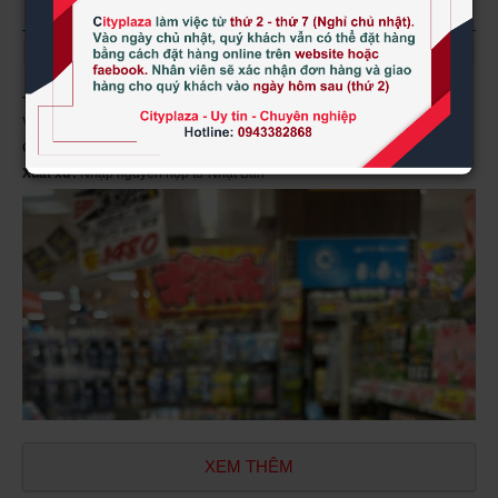
https://www.facebook.com/Cityplazavietnam/
Tên sản phẩm:
Viên uống bổ mắt việt quất Blueberry & Lutein hộp 360
Viên của Nhật Bản
Quy cách:
hộp 360 viên
Xuất xứ:
Nhập nguyên hộp từ Nhật Bản
XEM THÊM