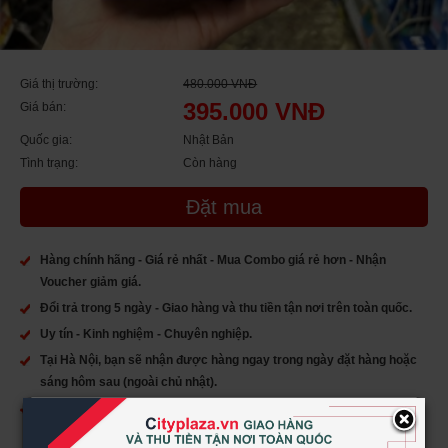
Giá thị trường:
480.000 VNĐ
395.000 VNĐ
Giá bán:
Quốc gia:
Nhật Bản
Tình trạng:
Còn hàng
Đặt mua
Hàng chính hãng - Giá rẻ nhất - Mua Combo giá rẻ hơn - Nhận
Voucher giảm giá.
Đổi trả trong 5 ngày - Giao hàng và thu tiền tận nơi trên toàn quốc.
Uy tín - Kinh nghiệm - Chuyên nghiệp.
Tại Hà Nội, bạn sẽ nhận được hàng ngay trong ngày đặt hàng hoặc
sáng hôm sau (ngoài chủ nhật).
Nếu bạn yêu thích cityplaza.vn và muốn cập nhật những thông tin
×
mới nhất của chúng tôi, hãy Like chúng tôi trên: